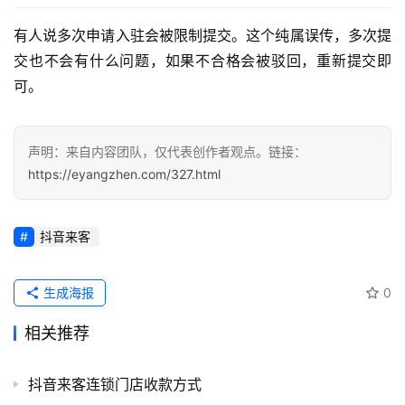
项
有人说多次申请入驻会被限制提交。这个纯属误传，多次提
目
交也不会有什么问题，如果不合格会被驳回，重新提交即
可。
A
I
提
声明：来自内容团队，仅代表创作者观点。链接：
示
词
https://eyangzhen.com/327.html
开
抖音来客
源
代
码
生成海报
0
相关推荐
常
用
链
抖音来客连锁门店收款方式
接