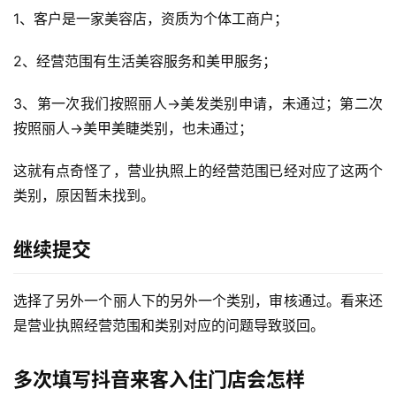
1、客户是一家美容店，资质为个体工商户；
运
营
2、经营范围有生活美容服务和美甲服务；
记
录
3、第一次我们按照丽人→美发类别申请，未通过；第二次
按照丽人→美甲美睫类别，也未通过；
经
验
这就有点奇怪了，营业执照上的经营范围已经对应了这两个
教
类别，原因暂未找到。
程
继续提交
软
件
应
选择了另外一个丽人下的另外一个类别，审核通过。看来还
用
是营业执照经营范围和类别对应的问题导致驳回。
登录
注册
服
多次填写抖音来客入住门店会怎样
务