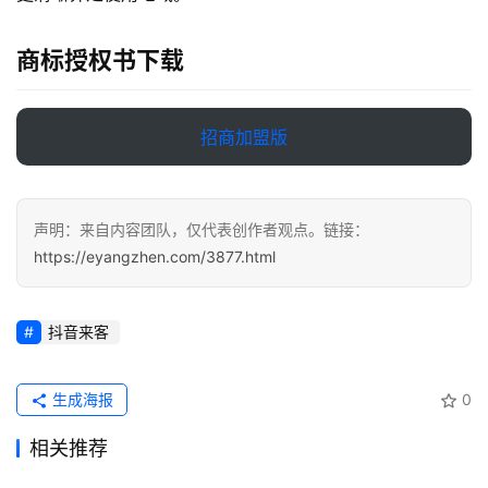
务
项
商标授权书下载
目
A
招商加盟版
I
提
示
声明：来自内容团队，仅代表创作者观点。链接：
词
https://eyangzhen.com/3877.html
开
源
抖音来客
代
码
生成海报
0
常
相关推荐
用
链