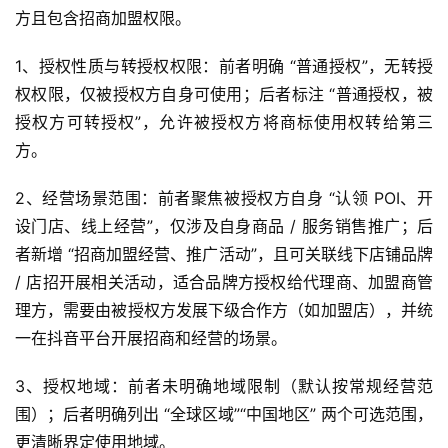
群
方且包含招商加盟权限。
运
1、授权性质与转授权权限：前者明确 “普通授权”，无转授
营
权权限，仅被授权方自身可使用；后者标注 “普通授权，被
记
授权方可转授权”，允许被授权方将商标使用权转给第三
录
方。
经
2、经营场景范围：前者聚焦被授权方自身 “认领 POI、开
验
设门店、线上经营”，仅涉及自身商品 / 服务销售推广；后
教
者新增 “招商加盟经营、推广活动”，且可关联线下店铺品牌 
程
/ 店招开展相关活动，适合品牌方授权给代理商、加盟商管
理方，需要由被授权方发展下级合作方（如加盟店），并统
软
件
一在抖音平台开展招商和经营的场景。
应
用
3、授权地域：前者未明确地域限制（默认按常规经营范
围）；后者明确列出 “全球区域”“中国地区” 两个可选范围，
登录
注册
服
更清晰界定使用地域。