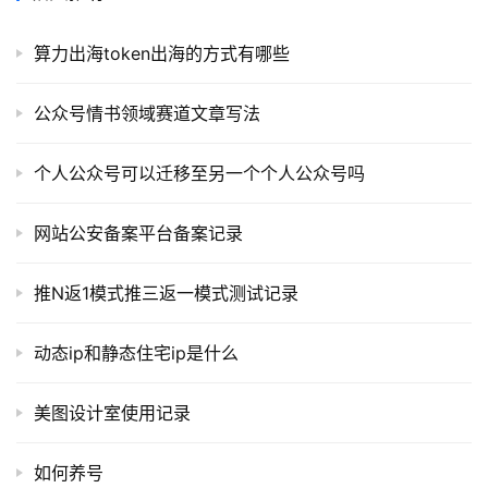
目
算力出海token出海的方式有哪些
A
I
公众号情书领域赛道文章写法
提
示
个人公众号可以迁移至另一个个人公众号吗
词
网站公安备案平台备案记录
开
源
推N返1模式推三返一模式测试记录
代
码
动态ip和静态住宅ip是什么
常
用
美图设计室使用记录
链
接
如何养号