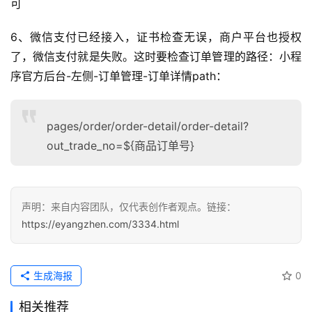
可
运
营
6、微信支付已经接入，证书检查无误，商户平台也授权
记
了，微信支付就是失败。这时要检查订单管理的路径：小程
录
序官方后台-左侧-订单管理-订单详情path：
经
验
pages/order/order-detail/order-detail?
教
out_trade_no=${商品订单号}
程
软
件
声明：来自内容团队，仅代表创作者观点。链接：
应
https://eyangzhen.com/3334.html
用
登录
注册
服
生成海报
0
务
相关推荐
项