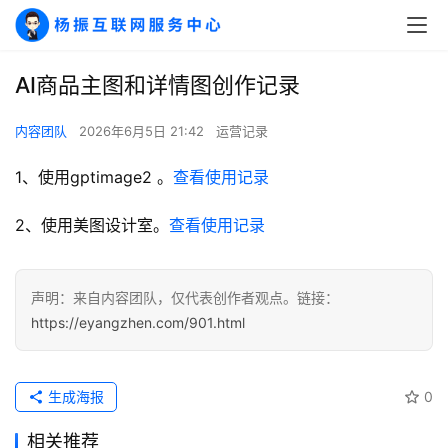
AI商品主图和详情图创作记录
A
I
内容团队
2026年6月5日 21:42
运营记录
实
干
1、使用gptimage2 。
查看使用记录
群
2、使用美图设计室。
查看使用记录
运
营
记
声明：来自内容团队，仅代表创作者观点。链接：
录
https://eyangzhen.com/901.html
经
生成海报
0
验
教
相关推荐