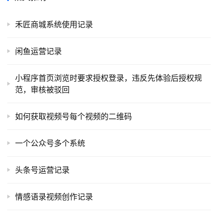
程
禾匠商城系统使用记录
软
件
应
闲鱼运营记录
用
小程序首页浏览时要求授权登录，违反先体验后授权规
登录
注册
服
范，审核被驳回
务
项
如何获取视频号每个视频的二维码
目
一个公众号多个系统
A
I
头条号运营记录
提
示
情感语录视频创作记录
词