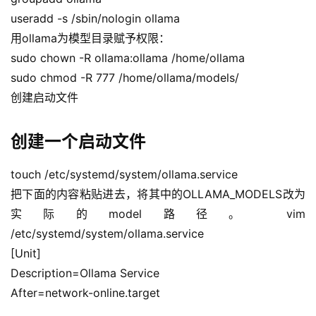
useradd -s /sbin/nologin ollama
运
用ollama为模型目录赋予权限：
营
sudo chown -R ollama:ollama /home/ollama
记
录
sudo chmod -R 777 /home/ollama/models/
创建启动文件
经
验
创建一个启动文件
教
程
touch /etc/systemd/system/ollama.service
把下面的内容粘贴进去，将其中的OLLAMA_MODELS改为
软
实际的model路径。 vim 
件
/etc/systemd/system/ollama.service
应
[Unit]
用
Description=Ollama Service
登录
注册
After=network-online.target
服
务