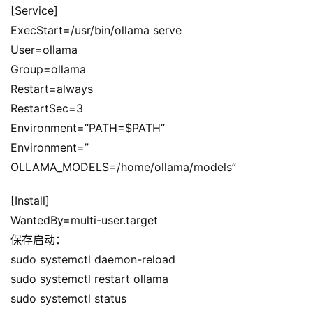
[Service]
项
目
ExecStart=/usr/bin/ollama serve
User=ollama
A
Group=ollama
I
Restart=always
提
RestartSec=3
示
Environment=”PATH=$PATH”
词
Environment=”
OLLAMA_MODELS=/home/ollama/models”
开
源
[Install]
代
WantedBy=multi-user.target
码
保存启动：
sudo systemctl daemon-reload
常
用
sudo systemctl restart ollama
链
sudo systemctl status
接