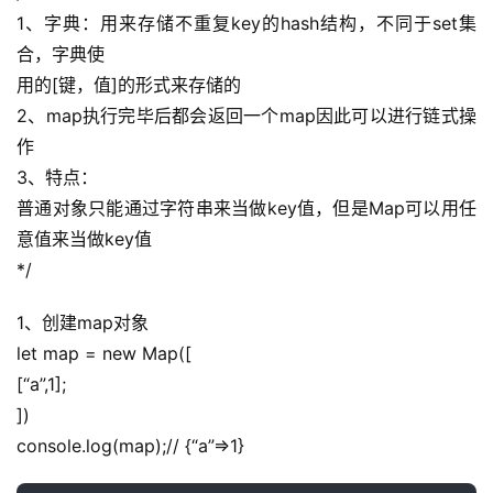
1、字典：用来存储不重复key的hash结构，不同于set集
合，字典使
用的[键，值]的形式来存储的
2、map执行完毕后都会返回一个map因此可以进行链式操
作
3、特点：
普通对象只能通过字符串来当做key值，但是Map可以用任
意值来当做key值
*/
1、创建map对象
let map = new Map([
[“a”,1];
])
console.log(map);// {“a”=>1}