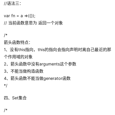
//语法三：
词
var fn = a =>({});
开
// 当前函数意思为 返回一个对象
源
代
/*
码
箭头函数特点：
1、没有this指向，this的指向会指向声明时离自己最近的那
常
个作用域的对象
用
链
2、箭头函数中没有arguments这个参数
接
3、不能当做构造函数
4、箭头函数不能当做generator函数
*/
四、Set集合
/*