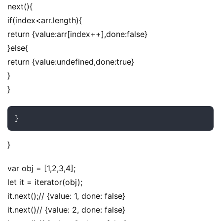
next(){
if(index<arr.length){
return {value:arr[index++],done:false}
}else{
return {value:undefined,done:true}
}
}
}
}
var obj = [1,2,3,4];
let it = iterator(obj);
it.next();// {value: 1, done: false}
it.next()// {value: 2, done: false}