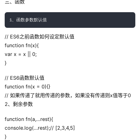
三、函数
1、函数参数默认值
// ES6之前函数如何设定默认值
function fn(x){
A
var x = x || 0;
I
}
实
干
// ES6函数默认值
群
function fn(x = 0){}
// 如果传递了就用传递的参数，如果没有传递则x值等于0
运
营
2、剩余参数
记
录
function fn(a,…rest){
console.log(…rest);// [2,3,4,5]
经
}