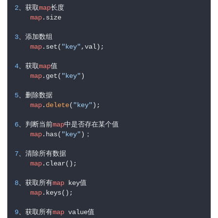
2
、获取
map
长度

map
.size

3
、添加数组

map
.set(
"key"
,val);

4
、获取
map
值

map
.get(
"key"
)

5
、删除数据

map
.
delete
(
"key"
);

6
、判断当前
map
中是否存在某个值

map
.has(
"key"
)；

7
、清除所有数据

map
.clear();

8
、获取所有
map
 key值

map
.keys();

9
、获取所有
map
 value值
