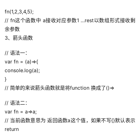
验
教
fn(1,2,3,4,5);
程
// fn这个函数中 a接收对应参数1 …rest以数组形式接收剩
余参数
软
3、箭头函数
件
应
// 语法一：
用
var fn = (a)=>{
console.log(a);
登录
注册
服
}
务
// 简单的来说箭头函数就是将function 换成了()=>
项
目
// 语法二：
var fn = a=>a;
A
// 当前函数意思为 返回函数a这个值，如果不写{}默认表示
I
return
提
示