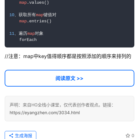
map
.values()

10
、获取所有
map
键值对

map
.entries()

11
、遍历
map
对象

    forEach
//注意：map中key值得顺序都是按照添加的顺序来排列的
阅读原文 >>
声明：来自HG全栈小课堂，仅代表创作者观点。链接：
https://eyangzhen.com/3034.html
生成海报
0