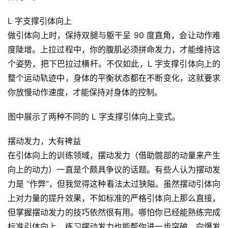
L 字支撑引体向上
做引体向上时，保持双腿与躯干呈 90 度直角，会让动作难
度陡增。上拉过程中，你的腹肌必须拼命发力，才能维持这
个姿势，把下巴拉过横杆。不仅如此，L 字支撑引体向上的
整个运动轨迹中，身体的平衡状态都在不断变化，这就要求
你放慢动作速度，才能保持对身体的控制。
图中展示了两种不同的 L 字支撑引体向上变式。
摆动发力，大有裨益
在引体向上的训练领域，摆动发力（借助髋部的动量来产生
向上的动力）一直是个颇具争议的话题。有些人认为摆动发
力是 “作弊”，但我觉得这种看法太过狭隘。虽然摆动引体向
上对力量的提升效果，不如标准的严格引体向上那么直接，
但掌握摆动发力的技巧依然很有用。哪怕你已经能熟练完成
标准引体向上，练习摆动发力也能帮你进一步突破，向爆发