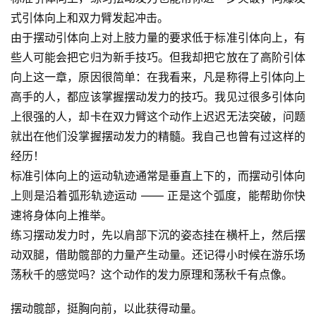
式引体向上和双力臂发起冲击。
由于摆动引体向上对上肢力量的要求低于标准引体向上，有
些人可能会把它归为新手技巧。但我却把它放在了高阶引体
向上这一章，原因很简单：在我看来，凡是称得上引体向上
高手的人，都应该掌握摆动发力的技巧。我见过很多引体向
上很强的人，却卡在双力臂这个动作上迟迟无法突破，问题
就出在他们没掌握摆动发力的精髓。我自己也曾有过这样的
经历！
标准引体向上的运动轨迹通常是垂直上下的，而摆动引体向
上则是沿着弧形轨迹运动 —— 正是这个弧度，能帮助你快
速将身体向上推举。
练习摆动发力时，先以肩部下沉的姿态挂在横杆上，然后摆
动双腿，借助髋部的力量产生动量。还记得小时候在游乐场
荡秋千的感觉吗？这个动作的发力原理和荡秋千有点像。
摆动髋部，挺胸向前，以此获得动量。