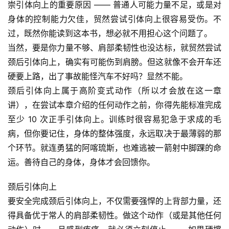
崇引体向上的重要原因 —— 普通人可能力量不足，或是对
身体的控制能力欠佳，贸然尝试引体向上很容易受伤。不
过，既然你能读到这本书，想必就不用担心这个问题了。
当然，要是你力量不够、肩部柔韧性也没达标，就贸然尝试
颈后引体向上，确实有可能伤到肩膀。但这就像不会开车还
硬要上路，出了事故能怪汽车不好吗？显然不能。
颈后引体向上属于高阶变式动作（所以才会放在这一章
讲），在尝试本章介绍的任何动作之前，你得先能标准完成
至少 10 次正手引体向上。训练时很容易犯急于求成的毛
病，但你要记住，身体的整体强度，永远取决于最薄弱的那
个环节。就连勇猛的阿喀琉斯，也难逃被一箭射中脚踝的命
运。善待自己的身体，身体才会回馈你。
颈后引体向上
要安全完成颈后引体向上，不仅需要强悍的上背部力量，还
得具备优于常人的肩部柔韧性。做这个动作（或是其他任何