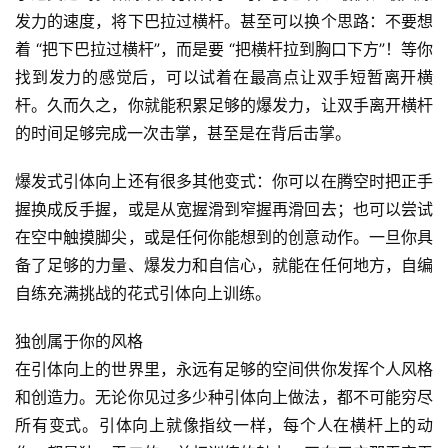
发力的速度，将下巴拉过横杆。甚至可以换个思路：不要想
着 “把下巴拉过横杆”，而是要 “把横杆拉到胸口下方”！等你
找到发力的感觉后，可以试着在最高点让双手短暂离开横
杆。久而久之，你就能积累足够的爆发力，让双手离开横杆
的时间足够完成一次击掌，甚至是在背后击掌。
爆发式引体向上还有很多其他变式：你可以在腾空时把正手
握换成反手握，或是从宽握滑到窄握再滑回去；也可以尝试
在空中触摸脚尖，或是任何你能想到的创意动作。一旦你具
备了足够的力量、爆发力和自信心，就能在任何地方，自编
自练充满挑战的花式引体向上训练。
独创属于你的风格
在引体向上的世界里，永远有足够的空间供你发挥个人风格
和创造力。无论你见过多少种引体向上做法，都不可能穷尽
所有变式。引体向上就像指纹一样，每个人在横杆上的动