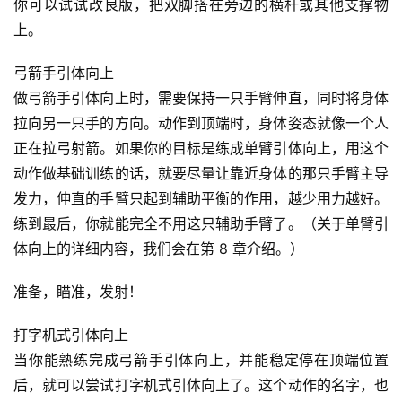
你可以试试改良版，把双脚搭在旁边的横杆或其他支撑物
上。
弓箭手引体向上
做弓箭手引体向上时，需要保持一只手臂伸直，同时将身体
拉向另一只手的方向。动作到顶端时，身体姿态就像一个人
正在拉弓射箭。如果你的目标是练成单臂引体向上，用这个
动作做基础训练的话，就要尽量让靠近身体的那只手臂主导
发力，伸直的手臂只起到辅助平衡的作用，越少用力越好。
练到最后，你就能完全不用这只辅助手臂了。（关于单臂引
体向上的详细内容，我们会在第 8 章介绍。）
准备，瞄准，发射！
打字机式引体向上
当你能熟练完成弓箭手引体向上，并能稳定停在顶端位置
后，就可以尝试打字机式引体向上了。这个动作的名字，也