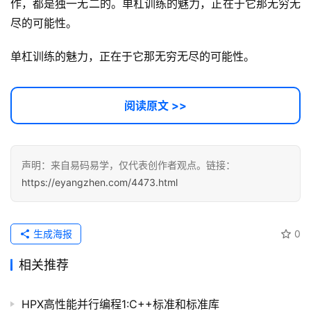
作，都是独一无二的。单杠训练的魅力，正在于它那无穷无
尽的可能性。
单杠训练的魅力，正在于它那无穷无尽的可能性。
阅读原文 >>
声明：来自易码易学，仅代表创作者观点。链接：
https://eyangzhen.com/4473.html
生成海报
0
相关推荐
HPX高性能并行编程1:C++标准和标准库