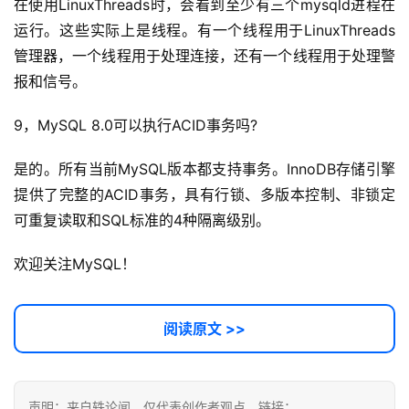
在使用LinuxThreads时，会看到至少有三个mysqld进程在
示
运行。这些实际上是线程。有一个线程用于LinuxThreads
词
管理器，一个线程用于处理连接，还有一个线程用于处理警
开
报和信号。
源
代
9，MySQL 8.0可以执行ACID事务吗?
码
是的。所有当前MySQL版本都支持事务。InnoDB存储引擎
提供了完整的ACID事务，具有行锁、多版本控制、非锁定
常
用
可重复读取和SQL标准的4种隔离级别。
链
接
欢迎关注MySQL！
阅读原文 >>
声明：来自轶论闻，仅代表创作者观点。链接：