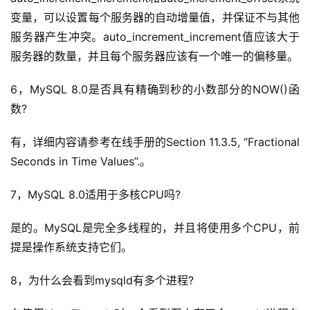
经
变量，可以设置每个服务器的自动增量值，并保证不与其他
验
教
服务器产生冲突。auto_increment_increment值应该大于
程
服务器的数量，并且每个服务器应该有一个唯一的偏移量。
6，MySQL 8.0是否具有精确到秒的小数部分的NOW()函
软
件
数?
应
用
有，详细内容请参考在线手册的Section 11.3.5, “Fractional 
Seconds in Time Values”.。
登录
注册
服
7，MySQL 8.0适用于多核CPU吗?
务
项
是的。MySQL是完全多线程的，并且将使用多个CPU，前
目
提是操作系统支持它们。
A
8，为什么会看到mysqld有多个进程?
I
提