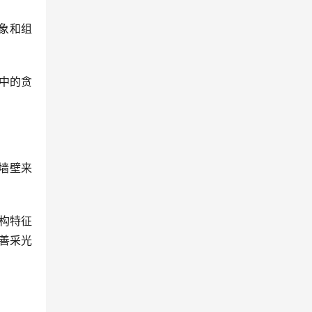
象和组
中的贪
墙壁来
构特征
善采光