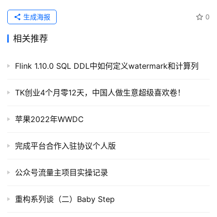
教
程
生成海报
0
相关推荐
软
件
应
Flink 1.10.0 SQL DDL中如何定义watermark和计算列
用
TK创业4个月零12天，中国人做生意超级喜欢卷！
登录
注册
服
务
苹果2022年WWDC
项
目
完成平台合作入驻协议个人版
A
公众号流量主项目实操记录
I
提
重构系列谈（二）Baby Step
示
词