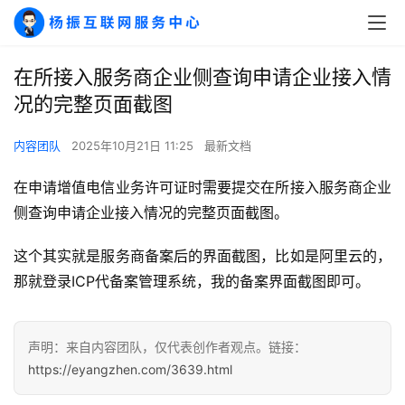
在所接入服务商企业侧查询申请企业接入情
况的完整页面截图
A
I
内容团队
2025年10月21日 11:25
最新文档
实
干
在申请增值电信业务许可证时需要提交在所接入服务商企业
群
侧查询申请企业接入情况的完整页面截图。
运
这个其实就是服务商备案后的界面截图，比如是阿里云的，
营
那就登录ICP代备案管理系统，我的备案界面截图即可。
记
录
声明：来自内容团队，仅代表创作者观点。链接：
经
https://eyangzhen.com/3639.html
验