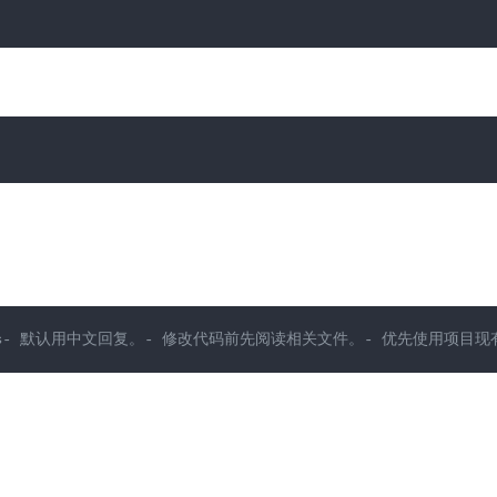
reements- 默认用中文回复。- 修改代码前先阅读相关文件。- 优先