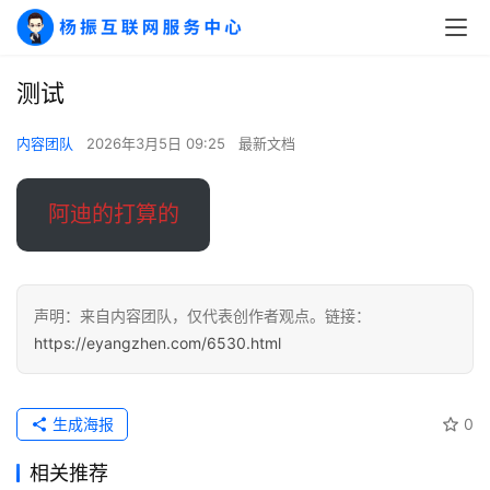
测试
A
I
内容团队
2026年3月5日 09:25
最新文档
实
干
群
阿迪的打算的
运
营
声明：来自内容团队，仅代表创作者观点。链接：
记
https://eyangzhen.com/6530.html
录
经
生成海报
0
验
教
相关推荐
程