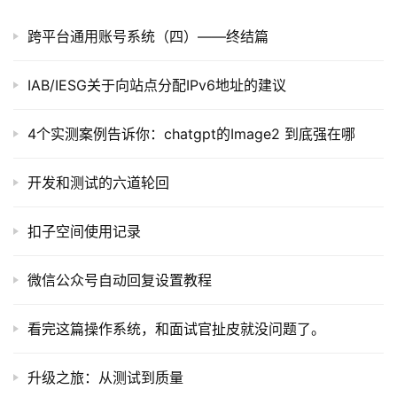
跨平台通用账号系统（四）——终结篇
软
件
IAB/IESG关于向站点分配IPv6地址的建议
应
用
4个实测案例告诉你：chatgpt的Image2 到底强在哪
登录
注册
服
务
开发和测试的六道轮回
项
目
扣子空间使用记录
A
微信公众号自动回复设置教程
I
提
看完这篇操作系统，和面试官扯皮就没问题了。
示
词
升级之旅：从测试到质量