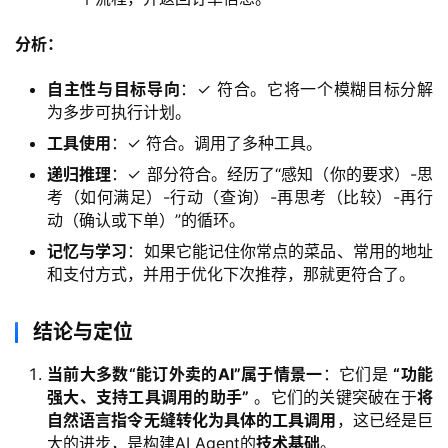
分析：
自主性与目标导向
：✓ 符合。它将一个模糊目标分解
为多步可执行计划。
工具使用
：✓ 符合。调用了多种工具。
递归推理
：✓ 部分符合。经历了“感知（你的要求）-思
考（如何满足）-行动（查询）-再思考（比较）-再行
动（确认或下单）”的循环。
记忆与学习
：如果它能记住你常点的菜品、常用的地址
和支付方式，并用于优化下次推荐，那就更符合了。
结论与定位
当前大多数“能订外卖的AI”属于情景一
：它们是
“功能
强大、支持工具调用的助手”
。它们的关键突破在于
将
自然语言指令无缝转化为具体的工具调用
，这已经是巨
大的进步，是构建AI Agent的
技术基础
。