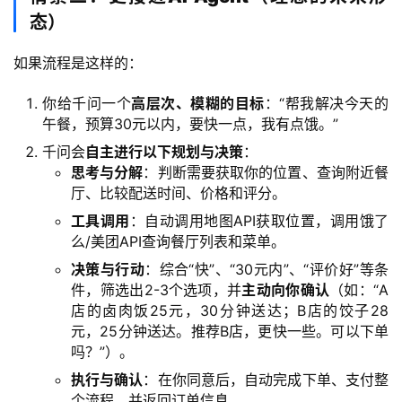
I
态）
提
如果流程是这样的：
示
词
你给千问一个
高层次、模糊的目标
：“帮我解决今天的
午餐，预算30元以内，要快一点，我有点饿。”
开
千问会
自主进行以下规划与决策
：
源
思考与分解
：判断需要获取你的位置、查询附近餐
代
厅、比较配送时间、价格和评分。
码
工具调用
：自动调用地图API获取位置，调用饿了
么/美团API查询餐厅列表和菜单。
常
用
决策与行动
：综合“快”、“30元内”、“评价好”等条
件，筛选出2-3个选项，并
主动向你确认
（如：“A
链
店的卤肉饭25元，30分钟送达；B店的饺子28
接
元，25分钟送达。推荐B店，更快一些。可以下单
吗？”）。
执行与确认
：在你同意后，自动完成下单、支付整
个流程，并返回订单信息。