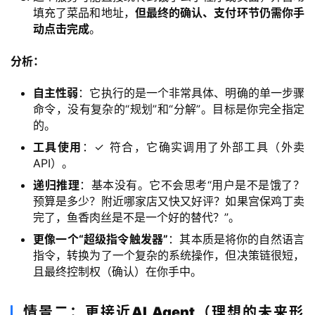
录
填充了菜品和地址，
但最终的确认、支付环节仍需你手
动点击完成
。
经
分析：
验
教
自主性弱
：它执行的是一个非常具体、明确的单一步骤
程
命令，没有复杂的“规划”和“分解”。目标是你完全指定
的。
软
工具使用
：✓ 符合，它确实调用了外部工具（外卖
件
API）。
应
递归推理
：基本没有。它不会思考“用户是不是饿了？
用
预算是多少？附近哪家店又快又好评？如果宫保鸡丁卖
完了，鱼香肉丝是不是一个好的替代？”。
登录
注册
服
更像一个“超级指令触发器”
：其本质是将你的自然语言
务
指令，转换为了一个复杂的系统操作，但决策链很短，
项
且最终控制权（确认）在你手中。
目
情景二：更接近AI Agent（理想的未来形
A