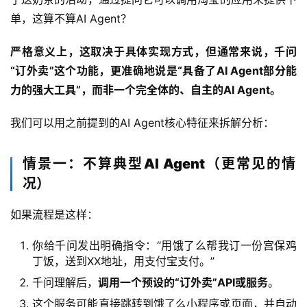
单，这算不算AI Agent？
严格意义上，这取决于具体实现方式，但通常来说，千问
“订外卖”这个功能，更准确地说是“具备了AI Agent部分能
力的强大工具”，而非一个完全体的、自主的AI Agent。
我们可以用之前提到的AI Agent核心特征来拆解分析：
A
情景一：不算典型AI Agent（更常见的情
I
况）
实
干
如果流程是这样：
群
你给千问发出明确指令：“用饿了么帮我订一份宫保鸡
丁饭，送到XX地址，用支付宝支付。”
运
营
千问理解后，
调用一个预设的“订外卖”API或服务
。
记
这个服务可能直接跳转到饿了么小程序或页面，并自动