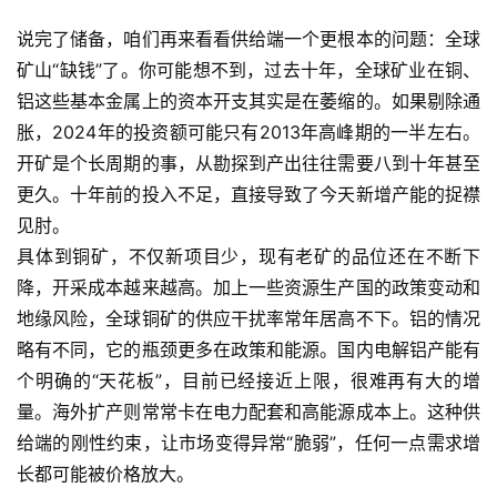
说完了储备，咱们再来看看供给端一个更根本的问题：全球
矿山“缺钱”了。你可能想不到，过去十年，全球矿业在铜、
铝这些基本金属上的资本开支其实是在萎缩的。如果剔除通
胀，2024年的投资额可能只有2013年高峰期的一半左右。
开矿是个长周期的事，从勘探到产出往往需要八到十年甚至
更久。十年前的投入不足，直接导致了今天新增产能的捉襟
见肘。
具体到铜矿，不仅新项目少，现有老矿的品位还在不断下
降，开采成本越来越高。加上一些资源生产国的政策变动和
地缘风险，全球铜矿的供应干扰率常年居高不下。铝的情况
略有不同，它的瓶颈更多在政策和能源。国内电解铝产能有
个明确的“天花板”，目前已经接近上限，很难再有大的增
量。海外扩产则常常卡在电力配套和高能源成本上。这种供
给端的刚性约束，让市场变得异常“脆弱”，任何一点需求增
长都可能被价格放大。
A