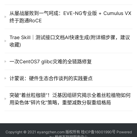
从屡战屡败到一气呵成：EVE-NG专业版 + Cumulus VX
终于跑通RoCE
Trae Skill｜测试接口文档AI快速生成(附详细步骤，建议
收藏)
一次CentOS7 glibc灾难的全链路修复
计蒙说：硬件生态合作谈判的实践要点
突破“着丝粒枷锁”！泛基因组研究揭示全着丝粒植物如何
用染色体“碎片化”策略，重塑减数分裂重组格局
Copyright © 2021 eyangzhen.com 版权所有
桂ICP备16001990号
Powered