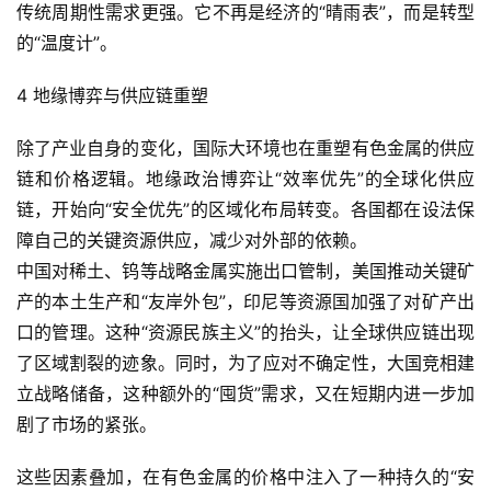
传统周期性需求更强。它不再是经济的“晴雨表”，而是转型
用
的“温度计”。
登录
注册
服
4 地缘博弈与供应链重塑
务
项
除了产业自身的变化，国际大环境也在重塑有色金属的供应
目
链和价格逻辑。地缘政治博弈让“效率优先”的全球化供应
链，开始向“安全优先”的区域化布局转变。各国都在设法保
A
I
障自己的关键资源供应，减少对外部的依赖。
提
中国对稀土、钨等战略金属实施出口管制，美国推动关键矿
示
产的本土生产和“友岸外包”，印尼等资源国加强了对矿产出
词
口的管理。这种“资源民族主义”的抬头，让全球供应链出现
了区域割裂的迹象。同时，为了应对不确定性，大国竞相建
开
立战略储备，这种额外的“囤货”需求，又在短期内进一步加
源
剧了市场的紧张。
代
码
这些因素叠加，在有色金属的价格中注入了一种持久的“安