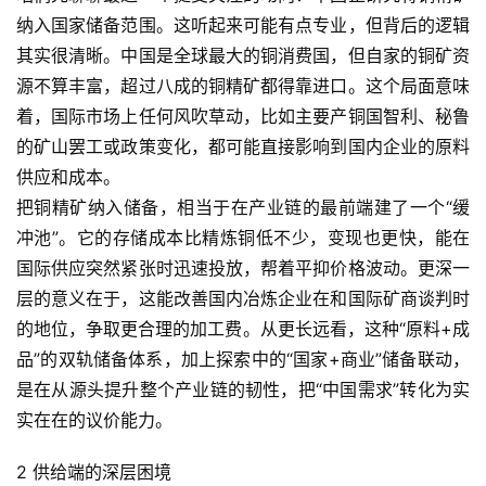
纳入国家储备范围。这听起来可能有点专业，但背后的逻辑
其实很清晰。中国是全球最大的铜消费国，但自家的铜矿资
源不算丰富，超过八成的铜精矿都得靠进口。这个局面意味
着，国际市场上任何风吹草动，比如主要产铜国智利、秘鲁
的矿山罢工或政策变化，都可能直接影响到国内企业的原料
供应和成本。
把铜精矿纳入储备，相当于在产业链的最前端建了一个“缓
冲池”。它的存储成本比精炼铜低不少，变现也更快，能在
国际供应突然紧张时迅速投放，帮着平抑价格波动。更深一
层的意义在于，这能改善国内冶炼企业在和国际矿商谈判时
的地位，争取更合理的加工费。从更长远看，这种“原料+成
品”的双轨储备体系，加上探索中的“国家+商业”储备联动，
是在从源头提升整个产业链的韧性，把“中国需求”转化为实
实在在的议价能力。
2 供给端的深层困境