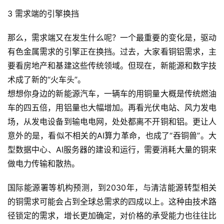
I
3 需求端的引擎换挡
实
干
那么，需求端又在发生什么呢？一个最重要的变化是，驱动
群
有色金属需求的引擎正在换挡。过去，大家看铜铝需求，主
要看房地产和基建这些传统领域。但现在，新能源和数字技
运
营
术成了新的“火车头”。
记
想想你身边的新能源汽车，一辆车的用铜量大概是传统燃油
录
车的四五倍，用铝量也大幅增加。再看光伏电站、风力发电
场，从发电设备到输电电网，处处都离不开铜和铝。更让人
经
意外的是，看似不相关的AI算力革命，也成了“吞铜兽”。大
验
型数据中心、AI服务器的建设和运行，需要消耗大量的铜来
教
做电力传输和散热。
程
国际能源署等机构预测，到2030年，与清洁能源转型相关
软
的铜需求可能会占到全球总需求的四成以上。这种由技术路
件
径锁定的需求，增长更加确定，对价格的承受能力也往往比
应