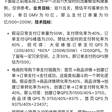
下面是之前我实际工作中一次双11大促时的流量模型构建案
例，仅供参考。
业务目标
：双11当天，预估平均客单价为
500，单日GMV为10亿，那么支付订单量为10
亿/500=200W；
技术指标
：
A
I
假设日常支付订单量为50W，支付转化率为40%，订
实
单支付QPS峰值为200。预估大促时的支付转化率为
干
60%，则可得：大促峰值订单支付QPS为
群
（200/40%）*60%*（200W/50W）=1200QPS。为
了留有一定冗余空间，上浮30%，即订单支付的QPS预
运
估为1500；
营
电商的导购下单支付链路为：首页→商品详情→创建订
记
单→订单支付→支付成功，这是类似漏斗的一个转化逻
录
辑。假设首页→商品详情转化率为40%，商品详情→创
建订单转化率为40%，创建订单→订单支付转化率为
经
40%，那么可得：创建订单QPS为1500/40%=3750，
验
商品详情QPS为3750/40%=9375，首页QPS为
9375/40%=23437；
教
程