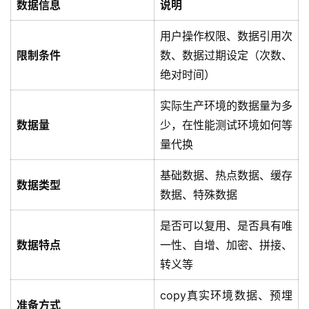
开
数据信息
说明
源
用户操作权限、数据引用次
代
码
限制条件
数、数据过期设定（次数、
绝对时间）
常
实际生产环境的数据量为多
用
链
数据量
少，在性能测试环境如何等
接
量代换
基础数据、热点数据、缓存
数据类型
数据、特殊数据
是否可以复用、是否具有唯
数据特点
一性、自增、加密、拼接、
转义等
copy真实环境数据、预埋
准备方式