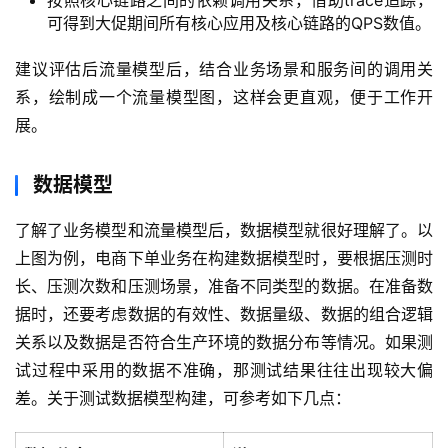
按照核心链路之间的依赖调用关系，借助trace追踪，
可得到大促期间所有核心应用及核心链路的QPS数值。
软
建议评估后流量模型后，结合业务场景和服务间的调用关
件
系，绘制成一个流量模型图，这样会更直观，便于工作开
应
用
展。
登录
注册
服
数据模型
务
项
了解了业务模型和流量模型后，数据模型就很好理解了。以
目
上图为例，电商下单业务在构建数据模型时，要根据压测时
长、压测次数和压测场景，准备不同类型的数据。在准备数
A
据时，还要考虑数据的有效性、数据量级、数据的组合逻辑
I
关系以及数据是否符合生产环境的数据分布等情况。如果测
提
试过程中采用的数据不准确，那测试结果往往出现较大偏
示
差。关于测试数据模型构建，可参考如下几点：
词