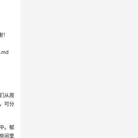
谢谢！
s.md
们从周
式，可分
中。郁
房间里