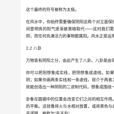
这个最终的符号被称为太极。
在风水中，你始终需要确保阴阳这两个对立面保
间里明亮的阳气逐渐被黑暗取代——这时我们需
阴，而任何充满活力的事物都属阳。风水正是运
2.2 八卦
万物皆有阴阳之分，由此产生了八卦。八卦是由
你可以把阳想象成实线，把阴想象成虚线。如果
阴；如果你画两条实线和一条虚线，就介于两者
就能创造出一种阴阳的二进制代码，想象成围绕
卦象在圆圈中的位置会改变它们之间的相互作用
的平衡。这就像将火与水相对放置，或将黑色与
乎逻辑，被称为“先天卦”。