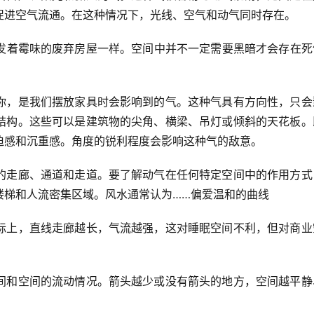
促进空气流通。在这种情况下，光线、空气和动气同时存在。
发着霉味的废弃房屋一样。空间中并不一定需要黑暗才会存在死
你，是我们摆放家具时会影响到的气。这种气具有方向性，只会
结构。这些可以是建筑物的尖角、横梁、吊灯或倾斜的天花板。
迫感和沉重感。角度的锐利程度会影响这种气的敌意。
的走廊、通道和走道。要了解动气在任何特定空间中的作用方式
楼梯和人流密集区域。风水通常认为……偏爱温和的曲线
际上，直线走廊越长，气流越强，这对睡眠空间不利，但对商业
间和空间的流动情况。箭头越少或没有箭头的地方，空间越平静