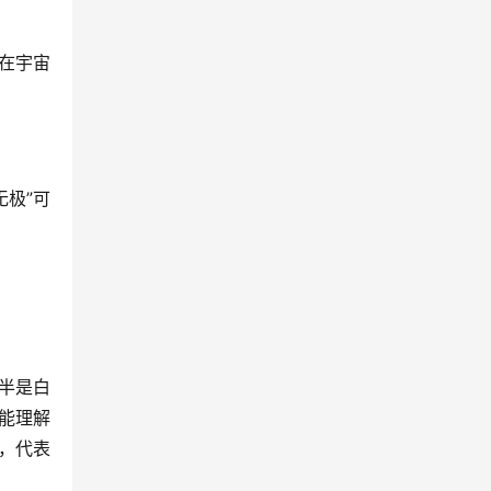
在宇宙
无极”可
半是白
能理解
，代表