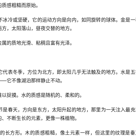
的质感粗糙而原始。
不冰冷或坚硬，它的运动方向是向内，如同旋转的球体。金是一
西方，太阳落山，昼夜交替的地方。
金属的质地光滑、粘稠且富有光泽。
它代表冬季，方位为北方，即太阳几乎无法触及的地方。水是五
——它不像湖泊那样静止不动。
难以捉摸。水的质感是随机的、柔和的。
节是春天，方向是东方，太阳升起的地方，那里为一天注入最充
的、不断生长的元素，更像一株植物。
的长方形。木的质感粗糙，像土元素一样，但这里的纹理是垂