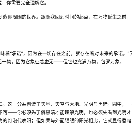
境，你需要完全理解它。
创造你周围的世界。跟随我回到时间的起点，在万物诞生之前，
。
意味着“承诺”，因为在一切存在之前，就存在着对未来的承诺。“
无一物，因为它象征着虚无——但它也充满万物，包罗万象。
二。这一分裂创造了天地、天空与大地、光明与黑暗。圆中，一
不可——你必须先了解黑暗才能理解光明，也必须先看到光明才
亮的灯泡代表阳；但如果与外面耀眼的阳光相比，它就显得昏暗