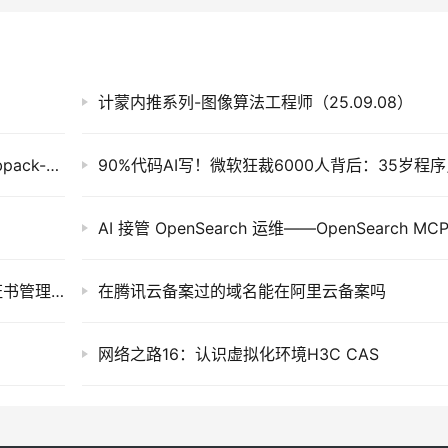
计蒙内推系列-图像算法工程师（25.09.08）
webpack配置篇 – 深入理解 Webpack 与 Webpack-CLI 配置
运维大侃侃：CMDB建设切忌贪大求全，SSL证书管理更要提前规划！
在腾讯云备案过的域名能在阿里云备案吗
网络之路16：认识虚拟化环境H3C CAS