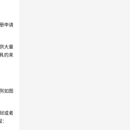
册申请
供大量
具的来
示例如图
狱或者 
程：