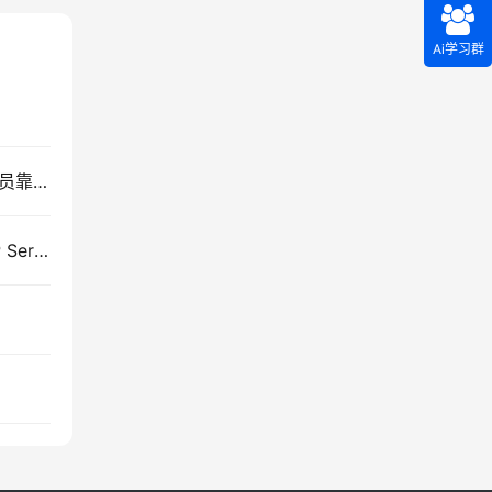
Ai学习群
90%代码AI写！微软狂裁6000人背后：35岁程序员靠3招逆袭，收入反涨40%
AI 接管 OpenSearch 运维——OpenSearch MCP Server