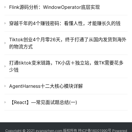
Flink源码分析：WindowOperator底层实现
常
用
链
穿越千年的4个赚钱密码：看懂人性，才能赚长久的钱
接
Tiktok创业4个月零26天，终于打通了从国内发货到海外
的物流方式
打通tiktok变米链路，TK小店＋独立站，做TK需要花多
少钱
AgentHarness十二大核心模块详解
【React】—常见面试题总结(一)
Copyright © 2021 eyangzhen.com 版权所有
桂ICP备16001990号
Powered