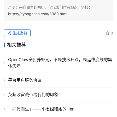
用
声明：来自阁主的叨叨，仅代表创作者观点。链接：
https://eyangzhen.com/3380.html
登录
注册
服
务
项
生成海报
0
目
相关推荐
A
I
OpenClaw全民养虾潮，不是技术狂欢，是运维底线的集
提
体失守
示
词
平台用户服务协议
开
英超收官战带给我们的印象
源
代
「向死而生」——小七姐和她的Her
码