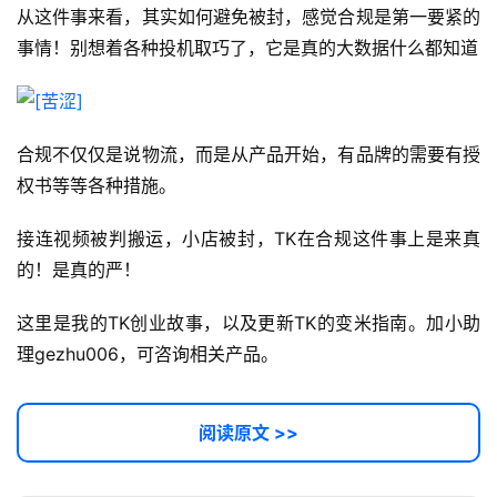
I
从这件事来看，其实如何避免被封，感觉合规是第一要紧的
实
事情！别想着各种投机取巧了，它是真的大数据什么都知道
干
群
合规不仅仅是说物流，而是从产品开始，有品牌的需要有授
运
营
权书等等各种措施。
记
录
接连视频被判搬运，小店被封，TK在合规这件事上是来真
的！是真的严！
经
这里是我的TK创业故事，以及更新TK的变米指南。加小助
验
教
理gezhu006，可咨询相关产品。
程
阅读原文 >>
软
件
应