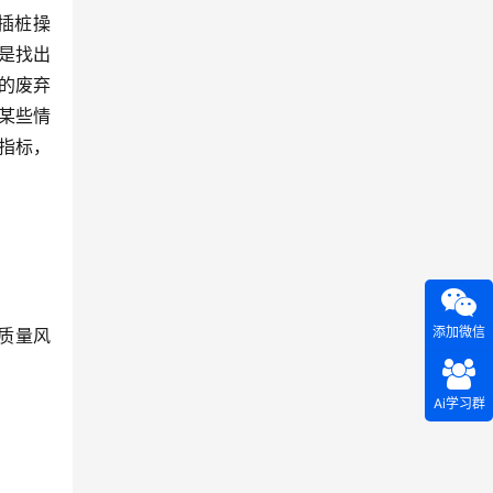
过插桩操
是找出
的废弃
某些情
指标，
添加微信
质量风
Ai学习群