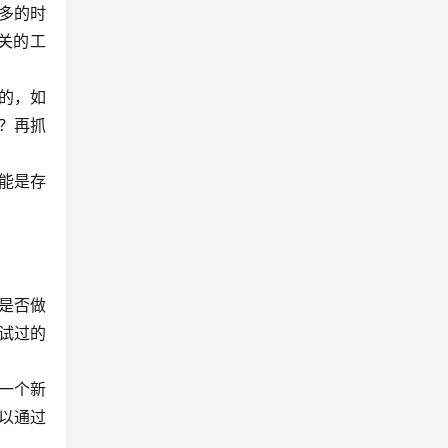
多的时
关的工
的，如
？再抓
能是存
是否做
试过的
一个新
以通过