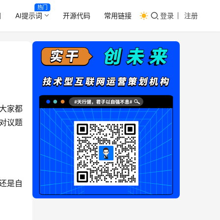
热门
目
AI提示词
开源代码
常用链接
登录
注册
大家都
对议题
还是自