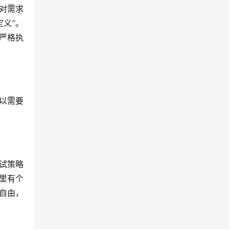
对需求
定义”。
有严格执
以需要
。
试策略
里有个
自由，