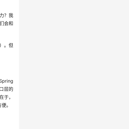
力？我
们会和
）。但
ing 
接口层的
在于，
方便。