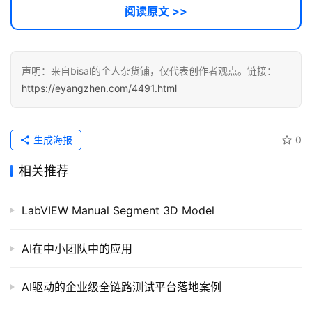
阅读原文 >>
经
验
教
声明：来自bisal的个人杂货铺，仅代表创作者观点。链接：
程
https://eyangzhen.com/4491.html
软
件
生成海报
0
应
用
相关推荐
登录
注册
服
LabVIEW Manual Segment 3D Model
务
项
AI在中小团队中的应用
目
AI驱动的企业级全链路测试平台落地案例
A