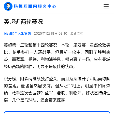
英超近两轮赛况
bisal的个人杂货铺
2025年12月8日 08:10
最新文档
英超第十三轮和第十四轮赛况，本轮一周双赛，虽然伦敦德
比，枪手多打一人还战平，但最新一轮中，回到了胜利轨
A
迹，而蓝军、曼联、利物浦等队，都只赢了一场，只有曼城
I
经历两场的险胜，明显不是最佳的状态，
实
干
积分榜，阿森纳继续独占鳌头，而且渐渐拉开了和后面球队
群
的差距，曼城虽然居次席，但从冠军相上，明显不如阿森
纳，枪手这次会圆梦？蓝军、曼联、利物浦，好状态持续性
运
营
弱，几个黑马球队，还会带来惊喜，
记
录