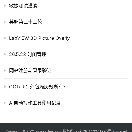
I
敏捷测试漫谈
提
示
词
英超第三十三轮
开
LabVIEW 3D Picture Overly
源
代
26.5.23 时间管理
码
网站注册与登录验证
常
用
CCTalk：外包履历毁所有？
链
接
AI自动写作工具使用记录
Copyright © 2021 eyangzhen.com 版权所有
桂ICP备16001990号
Powered