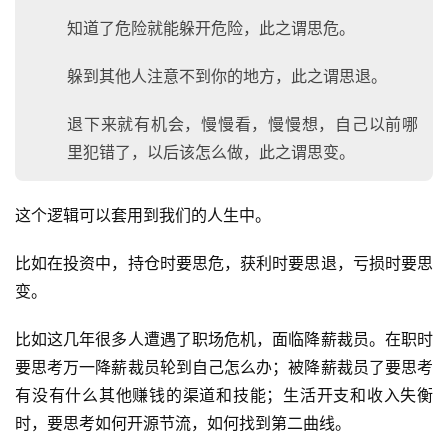
知道了危险就能躲开危险，此之谓思危。
登录
注册
服
务
躲到其他人注意不到你的地方，此之谓思退。
项
目
退下来就有机会，慢慢看，慢慢想，自己以前哪
里犯错了，以后该怎么做，此之谓思变。
A
I
提
这个逻辑可以套用到我们的人生中。
示
词
比如在投资中，持仓时要思危，获利时要思退，亏损时要思
变。
开
源
比如这几年很多人遭遇了职场危机，面临降薪裁员。在职时
代
要思考万一降薪裁员轮到自己怎么办；被降薪裁员了要思考
码
有没有什么其他赚钱的渠道和技能；生活开支和收入失衡
时，要思考如何开源节流，如何找到第二曲线。
常