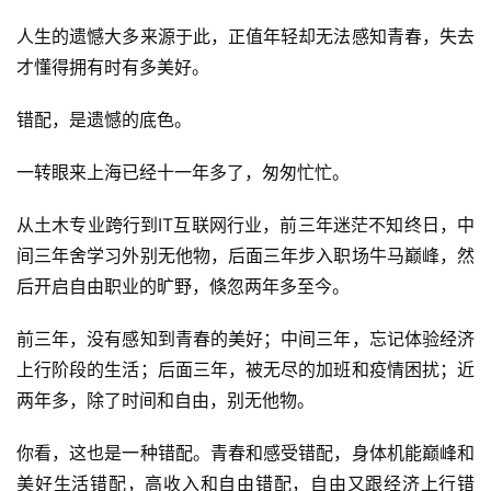
人生的遗憾大多来源于此，正值年轻却无法感知青春，失去
才懂得拥有时有多美好。
错配，是遗憾的底色。
一转眼来上海已经十一年多了，匆匆忙忙。
从土木专业跨行到IT互联网行业，前三年迷茫不知终日，中
间三年舍学习外别无他物，后面三年步入职场牛马巅峰，然
后开启自由职业的旷野，倏忽两年多至今。
前三年，没有感知到青春的美好；中间三年，忘记体验经济
上行阶段的生活；后面三年，被无尽的加班和疫情困扰；近
两年多，除了时间和自由，别无他物。
你看，这也是一种错配。青春和感受错配，身体机能巅峰和
美好生活错配，高收入和自由错配，自由又跟经济上行错