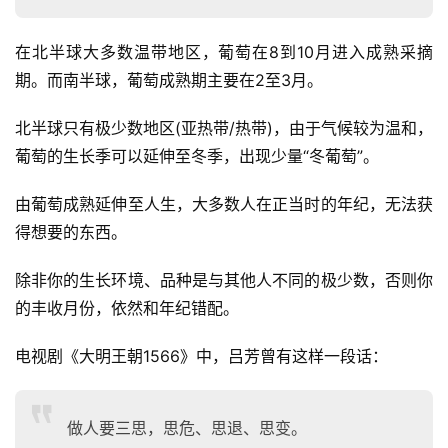
干
群
在北半球大多数温带地区，葡萄在8到10月进入成熟采摘
期。而南半球，葡萄成熟期主要在2至3月。
运
营
北半球只有极少数地区(亚热带/热带)，由于气候较为温和，
记
葡萄的生长季可以延伸至冬季，出现少量“冬葡萄”。
录
由葡萄成熟延伸至人生，大多数人在正当时的年纪，无法获
经
得想要的东西。
验
教
除非你的生长环境、品种是与其他人不同的极少数，否则你
程
的丰收月份，依然和年纪错配。
电视剧《大明王朝1566》中，吕芳曾有这样一段话：
软
件
应
用
做人要三思，思危、思退、思变。