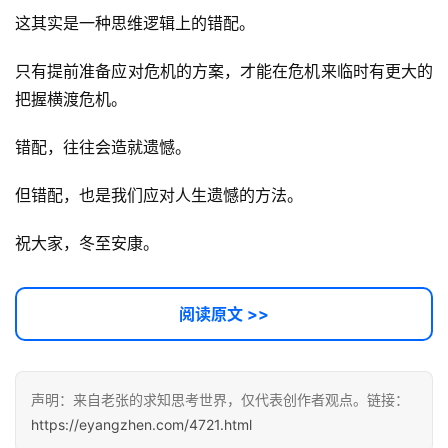
用
这其实是一种思维逻辑上的错配。
链
接
只有提前准备应对危机的方案，才能在危机来临时有更大的
把握横渡危机。
错配，往往会造就遗憾。
但错配，也是我们应对人生遗憾的方法。
祝大家，冬至安康。
阅读原文 >>
声明：来自老张的求知思考世界，仅代表创作者观点。链接：
https://eyangzhen.com/4721.html