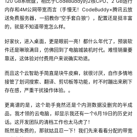
120 GB系统盘，相比于CodeBuddy的2核CPU、2 GB运行
内存和4M公网带宽而言（手慢无！CodeBuddy×腾讯云放
送免费服务器，一招教你“空手套白狼”），配置还是挺丰富
的，就是不知道带宽怎么样。
好家伙，进入桌面，更是眼前一亮！都什么年代了，预装软
件还是琳琅满目，仿佛回到了电脑城装机时代。难怪销量要
靠送，这体验对付费用户来说确实劝退。
而且这个云智助手简直是块牛皮癣，就很讨厌，自作多情地
接管了划词搜索、翻译、剪切板等功能，时不时蹦出来刷下
存在感，严重干扰操作体验。。
更离谱的是，这个助手竟然还是个内测数据没删完的半成
品，我才领的云电脑，却显示我还有一个6月19日的历史对
话。这开发团队的清档工作也太马虎了！
既然是免费的，那就姑且忍一下！我们先来看看分配的带宽