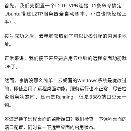
首先，我们先配置一个L2TP VPN连接（1条命令搞定！
Ubuntu搭建L2TP服务器全自动脚本，小白也能轻松上
A
I
手）。
实
干
拨号成功之后，云电脑获取到了可以LNS分配的内网IP地
群
址。
正常来讲，我们接下来只要启用云电脑的远程桌面功能就
运
营
OK了。
记
录
然而，事情没那么简单！云桌面的Windows系统是魔改过
的，即使启用了远程桌面功能，服务运行也不正常，尽管检
经
查服务状态时，显示是Running，但是3389端口空无一
验
物。
教
程
难道是换了远程桌面的监听端口？我们检查一下远程桌面的
端口配置，同时看一下远程桌面的启用状态。