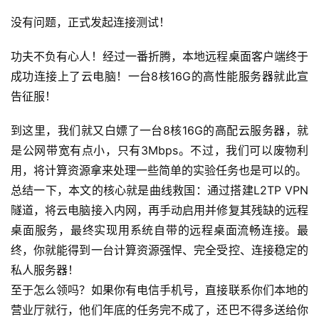
代
没有问题，正式发起连接测试！
码
功夫不负有心人！经过一番折腾，本地远程桌面客户端终于
常
成功连接上了云电脑！一台8核16G的高性能服务器就此宣
用
告征服！
链
接
到这里，我们就又白嫖了一台8核16G的高配云服务器，就
是公网带宽有点小，只有3Mbps。不过，我们可以废物利
用，将计算资源拿来处理一些简单的实验任务也是可以的。
总结一下，本文的核心就是曲线救国：通过搭建L2TP VPN
隧道，将云电脑接入内网，再手动启用并修复其残缺的远程
桌面服务，最终实现用系统自带的远程桌面流畅连接。最
终，你就能得到一台计算资源强悍、完全受控、连接稳定的
私人服务器！
至于怎么领吗？如果你有电信手机号，直接联系你们本地的
营业厅就行，他们年底的任务完不成了，还巴不得多送给你