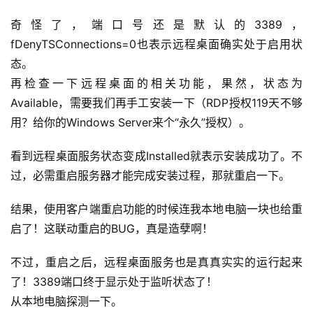
软
件
奇怪了，端口号还是默认的3389，
应
fDenyTSConnections=0也表示远程桌面确实处于启用状
用
态。
再检查一下远程桌面的相关功能，果然，状态为
登录
注册
服
Available，需要我们再手工安装一下（RDP授权119天不够
务
用？给你的Windows Server来个“永久”授权）。
项
目
看到远程桌面服务状态变成Installed就表示安装成功了。不
过，必需重启服务器才能完成安装过程，那就重启一下。
A
I
结果，使用客户端重启功能的时候连我本地电脑一块也给重
提
启了！这联动重启的BUG，真是造孽啊！
示
词
不过，重启之后，远程桌面服务也是真真实实的运行起来
了！3389端口终于显示处于监听状态了！
开
从本地电脑探测一下。
源