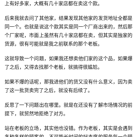
上有好多家，大概有几十家店都在卖这个款。
后来我就去问了其他家，结果发现其他家的发货地址全都是
A
同一个。也就是说这个款其实是同一个厂商出来的，然后那
I
个厂家呢，市面上虽然有几十家店都在卖，但其实是独家的
实
干
货源，很有可能就是我之前联系的那个老板。
群
这就导致一个问题，如果我还想卖他们家的这个品，如果爆
了之后，又得去找那个老板，就搞得很尴尬。
运
营
如果不爆的话呢，那我进他们的货又没有什么意义，因为卖
记
录
了这一批货卖完了之后，就没有后续了。
反思了一下问题出在哪里。就是在还没有了解市场情况的前
经
提下，就贸然地拒绝了对方。
验
教
站在老板的立场，其实他也没错。作为老板，其实是会遇到
程
各种各样的顾客的，不可能长时间的好态度的服务每一个顾