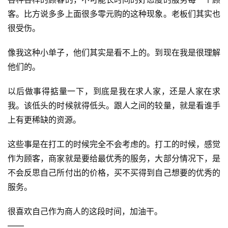
软
客。比方说多多上面很多零元购的这种现象。老板们其实也
件
很受伤。
应
用
像我这种小单子，他们其实是看不上的。到现在我是很理解
他们的。
登录
注册
服
务
以后做事得掂量一下，到底是我在求人家，还是人家在求
项
我。该低头的时候就得低头。跟人之间的较量，就是看谁手
目
上有更稀缺的资源。
A
这些事是在打工的时候完全不会考虑的。打工的时候，感觉
I
作为顾客，商家就是要给最优秀的服务，大部分情况下，是
提
不会反思自己所付出的价格，买不买得到自己想要的优秀的
示
服务。
词
很喜欢自己作为商人的这段时间，加油干。
开
——