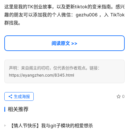
源
这里是我的TK创业故事，以及更新tiktok的变米指南。感兴
代
趣的朋友可以添加我的个人微信：gezhu006 ，入 TikTok 
码
群找我。
常
用
阅读原文 >>
链
接
声明：来自阁主的叨叨，仅代表创作者观点。链接：
https://eyangzhen.com/8345.html
生成海报
0
相关推荐
【情人节快乐】我与git子模块的相爱想杀