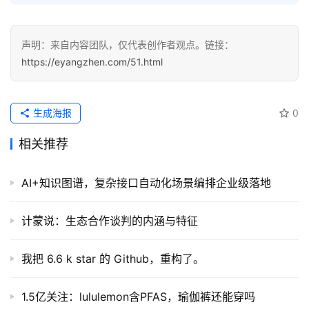
经
验
声明：来自内容团队，仅代表创作者观点。链接：
教
https://eyangzhen.com/51.html
程
软
生成海报
0
件
相关推荐
应
用
AI+知识图谱，复杂接口自动化场景编排企业级落地
登录
注册
服
务
计蒙说：生态合作谈判的内涵与特征
项
目
我把 6.6 k star 的 Github，重构了。
A
1.5亿关注：lululemon含PFAS，瑜伽裤还能穿吗
I