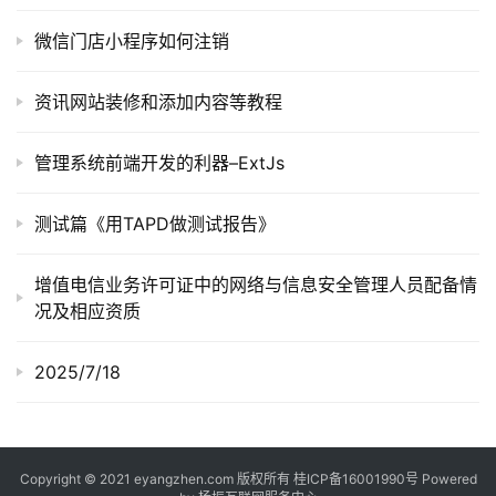
提
微信门店小程序如何注销
示
词
资讯网站装修和添加内容等教程
开
源
管理系统前端开发的利器–ExtJs
代
码
测试篇《用TAPD做测试报告》
常
增值电信业务许可证中的网络与信息安全管理人员配备情
用
况及相应资质
链
接
2025/7/18
Copyright © 2021 eyangzhen.com 版权所有
桂ICP备16001990号
Powered