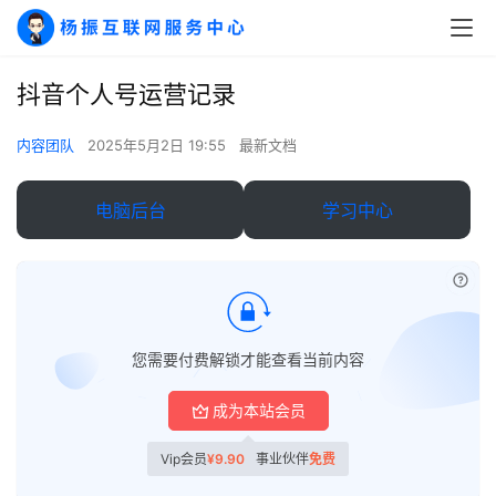
抖音个人号运营记录
内容团队
2025年5月2日 19:55
最新文档
电脑后台
学习中心
A
I
已付
实
干
群
您需要付费解锁才能查看当前内容
运
成为本站会员
营
记
Vip会员
¥
9.90
事业伙伴
免费
录