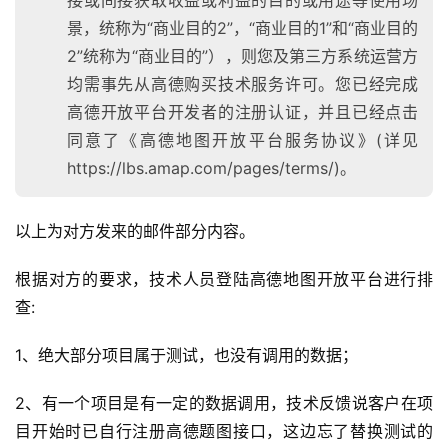
接或间接获取收益或利益的目的或用途等使用场
实
干
景，统称为“商业目的2”，“商业目的1”和“商业目的
群
2”统称为“商业目的”），则您及第三方系统运营方
均需事先从高德购买技术服务许可。您已经完成
运
高德开放平台开发者的注册认证，并且已经点击
营
同意了《高德地图开放平台服务协议》(详见
记
https://lbs.amap.com/pages/terms/)。
录
经
以上为对方发来的邮件部分内容。
验
教
根据对方的要求，技术人员登陆高德地图开放平台进行排
程
查:
1、绝大部分项目属于测试，也没有调用的数据；
软
件
2、有一个项目是有一定的数据调用，技术反馈说客户在项
应
用
目开始时已自行注册高德题图接口，这边忘了替换测试的