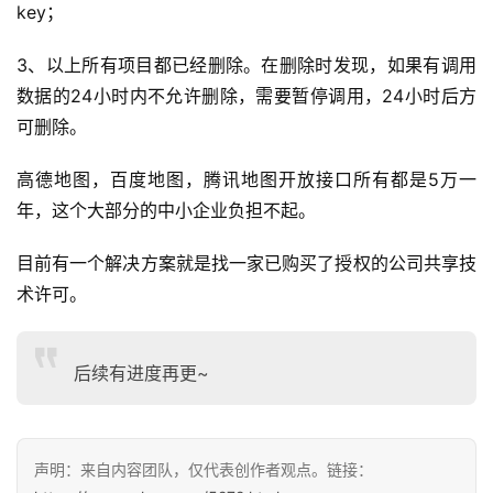
key；
登录
注册
服
3、以上所有项目都已经删除。在删除时发现，如果有调用
务
项
数据的24小时内不允许删除，需要暂停调用，24小时后方
目
可删除。
高德地图，百度地图，腾讯地图开放接口所有都是5万一
A
I
年，这个大部分的中小企业负担不起。
提
示
目前有一个解决方案就是找一家已购买了授权的公司共享技
词
术许可。
开
源
后续有进度再更~
代
码
声明：来自内容团队，仅代表创作者观点。链接：
常