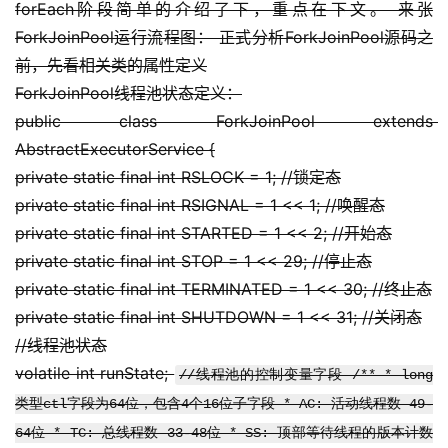
forEach阶段简单的介绍了下，重点在下文。
 来张
ForkJoinPool运行流程图： 正式分析ForkJoinPool源码之
前，先看相关类的属性定义
ForkJoinPool线程池状态定义：
public class ForkJoinPool extends 
AbstractExecutorService {
private static final int RSLOCK = 1; //锁定态
private static final int RSIGNAL = 1 << 1; //唤醒态
private static final int STARTED = 1 << 2; //开始态
private static final int STOP = 1 << 29; //停止态
private static final int TERMINATED = 1 << 30; //终止态
private static final int SHUTDOWN = 1 << 31; //关闭态
//线程池状态
volatile int runState; 
//线程池的控制变量字段 /** * long
类型ctl字段为64位，包含4个16位子字段 * AC: 活动线程数 49-
64位 * TC: 总线程数 33-48位 * SS: 顶部等待线程的版本计数