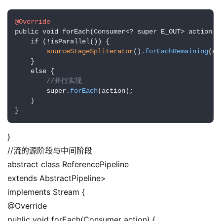
@Override
public void forEach(Consumer<? super E_OUT> action) {
    if (!isParallel()) {

sourceStageSpliterator
()
.forEachRemaining
(ac
    }

    else {

//并行实现
        super
.forEach
(action);

    }

}
}
//流的源阶段与中间阶段
abstract class ReferencePipeline
extends AbstractPipeline>
implements Stream {
@Override
public void forEach(Consumer action) {