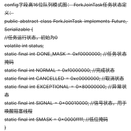
config字段高16位队列模式图： ForkJoinTask任务状态定
义：
public abstract class ForkJoinTask implements Future, 
Serializable {
//任务运行状态，初始为0
volatile int status;
static final int DONE_MASK = 0xf0000000; //任务状态
掩码
static final int NORMAL = 0xf0000000; //完成状态
static final int CANCELLED = 0xc0000000; //取消状态
static final int EXCEPTIONAL = 0x80000000; //异常状
态
static final int SIGNAL = 0x00010000; //信号状态，用于
唤醒阻塞线程
static final int SMASK = 0x0000ffff; //低位掩码
}