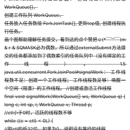
WorkQueue[]，
创建工作队列 WorkQueue，
任务放入任务数组 ForkJoinTask[], 更新top值, 创建线程执
行任务。
画个图帮助理解任务提交，看到这的点个赞把☺(*￣︶￣)m 
& r & SQMASK必为偶数，所以通过externalSubmit方法提
交的任务都添加到了偶数索引的任务队列中（没有绑定的工
作线程）。 1.5 
java.util.concurrent.ForkJoinPool#signalWork： 工作线
程数不足：创建一个工作线程； 工作线程数足够：唤醒一
个空闲（阻塞）的工作线程。 //创建或激活工作线程
final void signalWork(WorkQueue[] ws, WorkQueue q) {
long c; int sp, i; WorkQueue v; Thread p;
//ctl小于0时，活跃的线程数不够
while ((c = ctl) < 0L) {
//取ctl的低32位，如果为0，说明没有等待的线程