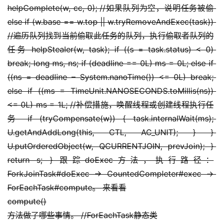
helpComplete(w, cc, 0); //如果队列为空，说明任务被偷 
else if (w.base == w.top || w.tryRemoveAndExec(task)) 
//遍历队列找到当前偷取此任务的队列，执行偷取者队列的
任务 helpStealer(w, task); if ((s = task.status) < 0) 
break; long ms, ns; if (deadline == 0L) ms = 0L; else if 
((ns = deadline – System.nanoTime()) <= 0L) break; 
else if ((ms = TimeUnit.NANOSECONDS.toMillis(ns)) 
<= 0L) ms = 1L; //补偿措施，唤醒线程或创建线程执行任
务 if (tryCompensate(w)) { task.internalWait(ms); 
U.getAndAddLong(this, CTL, AC_UNIT); } } 
U.putOrderedObject(w, QCURRENTJOIN, prevJoin); } 
return s; } 跟踪doExec方法，执行路径：
ForkJoinTask#doExec -> CountedCompleter#exec -> 
ForEachTask#compute。 来看看
A
compute()
I
方法做了哪些事情。 //ForEachTask静态类
实