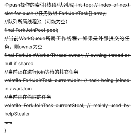
个push操作的索引(栈顶/队列尾) int top; // index of next 
slot for push //任务数组 ForkJoinTask[] array;
//队列所属线程池（可能为空）
final ForkJoinPool pool;
//当前WorkQueue所属工作线程，如果是外部提交的任
务，则owner为空
final ForkJoinWorkerThread owner; // owning thread or 
null if shared
//当前正在进行join等待的其它任务
volatile ForkJoinTask currentJoin; // task being joined 
in awaitJoin
//当前正在偷取的任务
volatile ForkJoinTask currentSteal; // mainly used by 
helpStealer
……
}