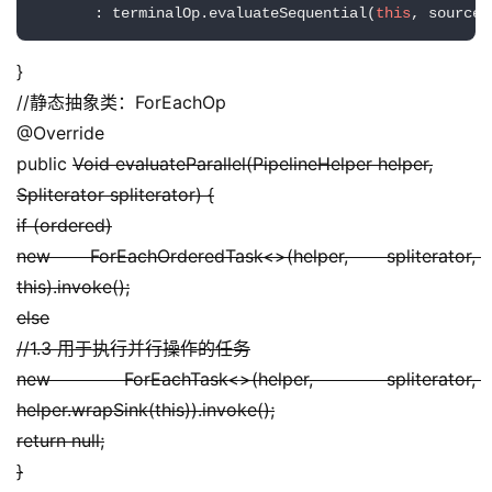
       : terminalOp.evaluateSequential(
this
, sourceS
}
//静态抽象类：ForEachOp
@Override
public 
Void evaluateParallel(PipelineHelper helper,
Spliterator spliterator) {
if (ordered)
new ForEachOrderedTask<>(helper, spliterator, 
this).invoke();
else
//1.3 用于执行并行操作的任务
new ForEachTask<>(helper, spliterator, 
helper.wrapSink(this)).invoke();
return null;
}