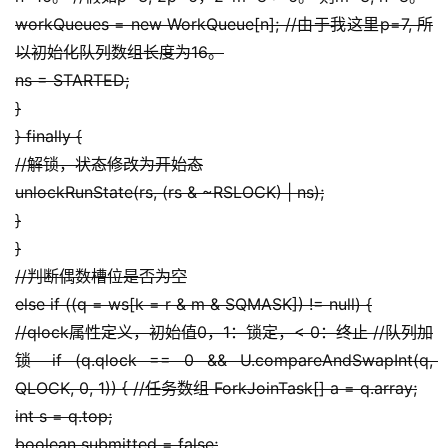
workQueues = new WorkQueue[n]; //由于我这里p=7, 所
以初始化队列数组长度为16。
ns = STARTED;
}
} finally {
//解锁，状态修改为开始态
unlockRunState(rs, (rs & ~RSLOCK) | ns);
}
}
//判断偶数槽位是否为空
else if ((q = ws[k = r & m & SQMASK]) != null) {
//qlock属性定义，初始值0，1：锁定，< 0：终止 //队列加
锁 if (q.qlock == 0 && U.compareAndSwapInt(q, 
QLOCK, 0, 1)) { //任务数组 ForkJoinTask[] a = q.array;
int s = q.top;
boolean submitted = false;