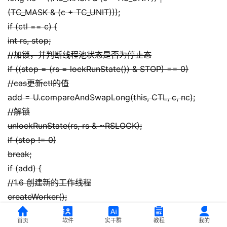
(TC_MASK & (c + TC_UNIT)));
if (ctl == c) {
int rs, stop;
//加锁，并判断线程池状态是否为停止态
if ((stop = (rs = lockRunState()) & STOP) == 0)
//cas更新ctl的值
add = U.compareAndSwapLong(this, CTL, c, nc);
//解锁
unlockRunState(rs, rs & ~RSLOCK);
if (stop != 0)
break;
if (add) {
//1.6 创建新的工作线程
createWorker();
break;
首页
软件
实干群
教程
我的
}