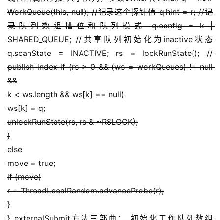
WorkQueue(this, null); //记录这个探针值 q.hint = r; //记
录队列数组槽位和队列模式 q.config = k | 
SHARED_QUEUE; //共享队列初始化为inactive状态 
q.scanState = INACTIVE; rs = lockRunState(); // 
publish index if (rs > 0 && (ws = workQueues) != null 
&&
k < ws.length && ws[k] == null)
ws[k] = q;
unlockRunState(rs, rs & ~RSLOCK);
}
else
move = true;
if (move)
r = ThreadLocalRandom.advanceProbe(r);
}
} externalSubmit方法三部曲： 初始化工作队列数组 