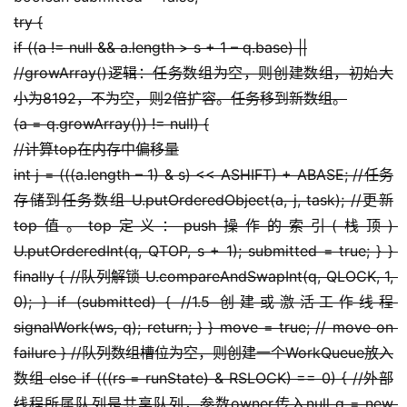
try {
if ((a != null && a.length > s + 1 – q.base) ||
//growArray()逻辑：任务数组为空，则创建数组，初始大
小为8192，不为空，则2倍扩容。任务移到新数组。
(a = q.growArray()) != null) {
//计算top在内存中偏移量
int j = (((a.length – 1) & s) << ASHIFT) + ABASE; //任务
存储到任务数组 U.putOrderedObject(a, j, task); //更新
top值。top定义：push操作的索引(栈顶) 
U.putOrderedInt(q, QTOP, s + 1); submitted = true; } } 
finally { //队列解锁 U.compareAndSwapInt(q, QLOCK, 1, 
0); } if (submitted) { //1.5 创建或激活工作线程 
signalWork(ws, q); return; } } move = true; // move on 
failure } //队列数组槽位为空，则创建一个WorkQueue放入
数组 else if (((rs = runState) & RSLOCK) == 0) { //外部
线程所属队列是共享队列，参数owner传入null q = new 