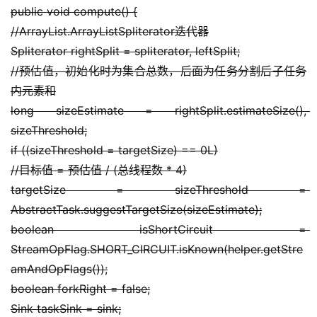
干
public void compute() {
群
//ArrayList.ArrayListSpliterator迭代器
Spliterator rightSplit = spliterator, leftSplit;
运
//预估值，初始化时为集合总数，后面为任务分割后子任务
营
内元素和
记
long sizeEstimate = rightSplit.estimateSize(), 
录
sizeThreshold;
if ((sizeThreshold = targetSize) == 0L)
经
//目标值 = 预估值 / (总线程数 * 4)
验
targetSize = sizeThreshold = 
教
程
AbstractTask.suggestTargetSize(sizeEstimate);
boolean isShortCircuit = 
软
StreamOpFlag.SHORT_CIRCUIT.isKnown(helper.getStre
件
amAndOpFlags());
应
boolean forkRight = false;
用
Sink taskSink = sink;