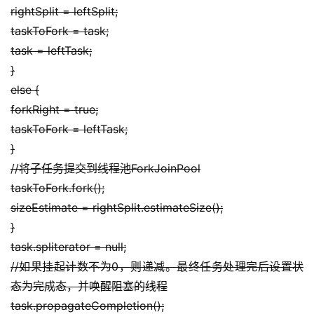
用
rightSplit = leftSplit;
链
taskToFork = task;
接
task = leftTask;
}
else {
forkRight = true;
taskToFork = leftTask;
}
//将子任务提交到线程池ForkJoinPool
taskToFork.fork();
sizeEstimate = rightSplit.estimateSize();
}
task.spliterator = null;
//如果挂起计数不为0，则递减。最终任务处理完后设置状
态为完成态，并唤醒阻塞的线程
task.propagateCompletion();