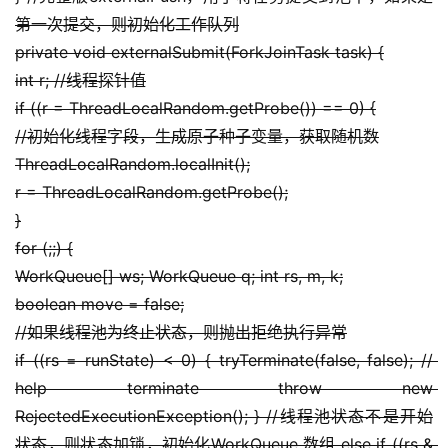
第一次提交，则初始化工作队列
private void externalSubmit(ForkJoinTask task) {
int r; //线程探针值
if ((r = ThreadLocalRandom.getProbe()) == 0) {
//初始化线程字段，生成原子种子变量，获取随机数
ThreadLocalRandom.localInit();
r = ThreadLocalRandom.getProbe();
}
for (;;) {
WorkQueue[] ws; WorkQueue q; int rs, m, k;
boolean move = false;
//如果线程池为终止状态，则抛出拒绝执行异常
if ((rs = runState) < 0) { tryTerminate(false, false); // 
help terminate throw new 
RejectedExecutionException(); } //线程池状态不是开始
状态，则状态加锁，初始化WorkQueue 数组 else if ((rs & 