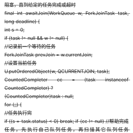
阻塞，直到给定的任务完成或超时
final int awaitJoin(WorkQueue w, ForkJoinTask task, 
long deadline) {
int s = 0;
if (task != null && w != null) {
//记录前一个等待的任务
ForkJoinTask prevJoin = w.currentJoin;
//设置当前任务
U.putOrderedObject(w, QCURRENTJOIN, task);
CountedCompleter cc = (task instanceof 
CountedCompleter) ?
(CountedCompleter)task : null;
for (;;) {
//任务执行完
if ((s = task.status) < 0) break; if (cc != null) //帮助完成
任务，先执行自己队列任务，再扫描其它队列任务 