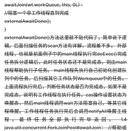
awaitJoin(wt.workQueue, this, 0L) :
//阻塞一个非工作线程直到完成
externalAwaitDone();
}
externalAwaitDone()方法这里就不贴代码了，简单说下逻
辑。后面扫描任务的scan方法有详解，流程差不多。 外部
线程，也就是前面例子中的main线程执行完doExec()完成
任务拆分逻辑后，此时任务状态还不是完成态，则由main
线程帮助执行子任务。 main线程先执行自己初始化创建队
列中的任务，后扫描其它工作队列Workqueue中的任务。 
上面流程执行完后，判断任务状态是否为完成态，如果不是
完成态，说明有工作线程在执行任务，cas操作设置状态为
唤醒态，然后main线程调用wait方法阻塞自己，等其它线
程唤醒。工作线程任务执行完后会调用notifyAll唤醒主线
程。最终任务全部执行完毕返回。 1.4 
java.util.concurrent.ForkJoinPool#awaitJoin： //帮助或