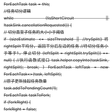
ForEachTask task = this;
登录
注册
服
//任务切分逻辑
务
while (!isShortCircuit || 
项
目
!taskSink.cancellationRequested()) {
// 切分直至子任务的大小小于阈值
A
if (sizeEstimate <= sizeThreshold || //trySplit()将
I
rightSplit平均分，返回平分后左边的任务 //待切分任务小
提
于等于1，停止切分 (leftSplit = rightSplit.trySplit()) == 
示
null) { //执行函数式接口 task.helper.copyInto(taskSink, 
词
rightSplit); break; } ForEachTask leftTask = new 
ForEachTask<>(task, leftSplit);
开
//原子更新挂起任务数量
源
task.addToPendingCount(1);
代
码
ForEachTask taskToFork;
if (forkRight) {
常
forkRight = false;