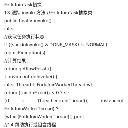
ForkJoinTask初探
1.3 跟踪 invoke方法 //ForkJoinTask抽象类
public final V invoke() {
int s;
//获取任务执行状态
if ((s = doInvoke() & DONE_MASK) != NORMAL)
reportException(s);
//计算结果
return getRawResult();
} private int doInvoke() {
int s; Thread t; ForkJoinWorkerThread wt;
return (s = doExec()) < 0 ? s :
((t = Thread.currentThread()) instanceof 
ForkJoinWorkerThread) ?
(wt = (ForkJoinWorkerThread)t).pool.
//1.4 帮助执行或阻塞线程