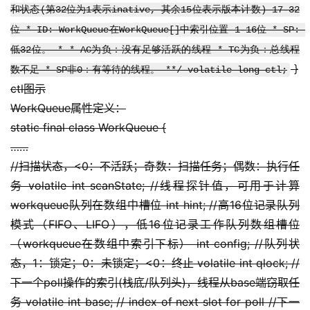
和状态(第32位为1表示inative, 其余15位表示版本计数) 17-32
位 * ID: WorkQueue在WorkQueue[]中索引位置 1-16位 * SP: 
低32位。 * * AC为负：没有足够活跃的线程 * TC为负：总线程
 }
数不足 * SP非0：有等待的线程。 **/ volatile long ctl;
ctl图示
WorkQueue属性定义：
static final class WorkQueue {
……
//扫描状态，<0：不活跃；奇数：扫描任务；偶数：执行任
务 volatile int scanState; //线程探针值，可用于计算
workqueue队列在数组中槽位 int hint; //高16位记录队列
模式（FIFO、LIFO），低16位记录工作队列数组槽位
（workqueue在数组中索引下标） int config; //队列状
态，1：锁定；0：未锁定；<0：终止 volatile int qlock; //
下一个poll操作的索引(栈底/队列头)，线程从base端窃取任
务 volatile int base; // index of next slot for poll //下一