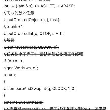
int j = ((am & s) << ASHIFT) + ABASE;
//向队列放入任务
U.putOrderedObject(a, j, task);
//top值 +1
U.putOrderedInt(q, QTOP, s + 1);
//解锁
U.putIntVolatile(q, QLOCK, 0);
//任务数小于等于1，尝试创建或激活工作线程
if (n <= 1)
signalWork(ws, q);
return;
}
U.compareAndSwapInt(q, QLOCK, 1, 0);
}
externalSubmit(task);
} //完整版externalPush，用于将任务提交到池中，如果是