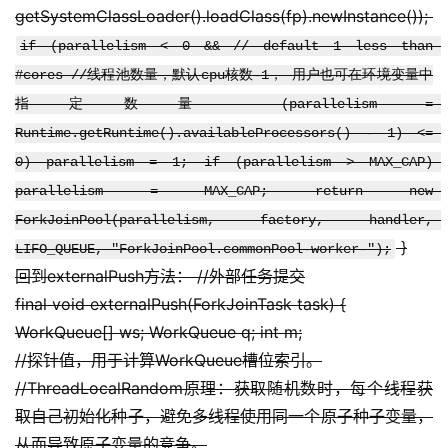
getSystemClassLoader().loadClass(fp).newInstance()); 
if (parallelism < 0 && // default 1 less than 
#cores //线程池数量，默认cpu核数-1， 用户也可在环境变量中
指定数量 (parallelism = 
Runtime.getRuntime().availableProcessors() - 1) <= 
0) parallelism = 1; if (parallelism > MAX_CAP) 
parallelism = MAX_CAP; return new 
ForkJoinPool(parallelism, factory, handler, 
 }
LIFO_QUEUE, "ForkJoinPool.commonPool-worker-");
回到externalPush方法： //外部任务提交
final void externalPush(ForkJoinTask task) {
WorkQueue[] ws; WorkQueue q; int m;
//探针值，用于计算WorkQueue槽位索引。
//ThreadLocalRandom原理：获取随机数时，每个线程获
取自己初始化种子，避免多线程使用同一个原子种子变量，
从而导致原子变量的竞争。