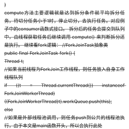
}
compute方法主要逻辑就是达到拆分条件就平均拆分任
务，待切分任务小于1时，停止切分，去执行任务。对应例
子中的consumer函数式接口。 拆分后的任务会提交到队列
中，由线程获取任务后继续调用 compute() 来判断拆分还
是执行。 继续看fork逻辑： //ForkJoinTask抽象类
public final ForkJoinTask fork() {
Thread t;
//如果当前线程为ForkJoin工作线程，则任务放入自身工作
线程队列
if ((t = Thread.currentThread()) instanceof 
ForkJoinWorkerThread)
((ForkJoinWorkerThread)t).workQueue.push(this);
else
//如果是外部线程池调用，则任务push到公共的线程池执
行，由于本文是main函数开头，所以会执行此处