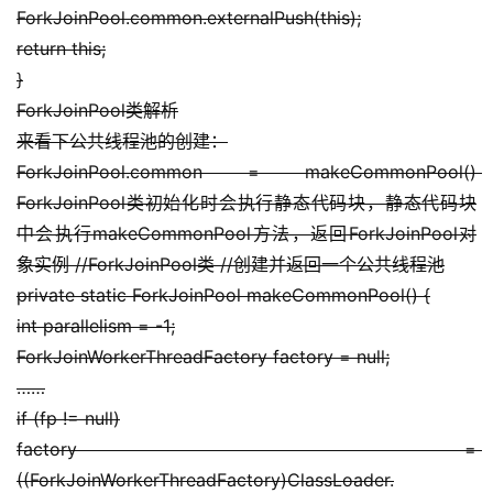
ForkJoinPool.common.externalPush(this);
return this;
}
ForkJoinPool类解析
来看下公共线程池的创建：
ForkJoinPool.common = makeCommonPool() 
ForkJoinPool类初始化时会执行静态代码块，静态代码块
中会执行makeCommonPool方法，返回ForkJoinPool对
象实例 //ForkJoinPool类 //创建并返回一个公共线程池
private static ForkJoinPool makeCommonPool() {
int parallelism = -1;
ForkJoinWorkerThreadFactory factory = null;
……
if (fp != null)
factory = 
((ForkJoinWorkerThreadFactory)ClassLoader.