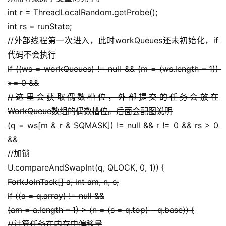
int r = ThreadLocalRandom.getProbe();
int rs = runState;
//外部线程第一次进入，此时workQueues还未初始化，if
代码不会执行
if ((ws = workQueues) != null && (m = (ws.length – 1)) 
>= 0 &&
//这里会获取偶数槽位，外部提交的任务会放在
WorkQueue数组的偶数槽位。后面会配图说明
(q = ws[m & r & SQMASK]) != null && r != 0 && rs > 0 
&&
//加锁
U.compareAndSwapInt(q, QLOCK, 0, 1)) {
ForkJoinTask[] a; int am, n, s;
if ((a = q.array) != null &&
(am = a.length – 1) > (n = (s = q.top) – q.base)) {
//计算任务在内存中偏移量