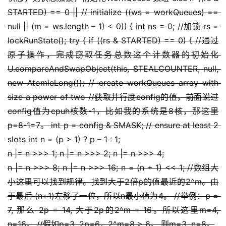
STARTED) == 0 || // initialize ((ws = workQueues) == 
null || (m = ws.length – 1) < 0)) { int ns = 0; //加锁 rs = 
lockRunState(); try { if ((rs & STARTED) == 0) { //通过
原子操作，完成窃取任务总数这个计数器的初始化 
U.compareAndSwapObject(this, STEALCOUNTER, null, 
new AtomicLong()); // create workQueues array with 
size a power of two //获取并行度config的值，前面说过
config值为cpuh核数-1，比如我的系统是8核，那这里
p=8-1=7。 int p = config & SMASK; // ensure at least 2 
slots int n = (p > 1) ? p – 1 : 1;
n |= n >>> 1; n |= n >>> 2; n |= n >>> 4;
n |= n >>> 8; n |= n >>> 16; n = (n + 1) << 1; //数组大
小这里可以找到规律。找到大于2倍p的值最近的2^m。由
于最后 (n+1)左移了一位，所以n最小值为4。 //举例：p = 
7, 那么 2p = 14, 大于2p的2^m = 16。所以这里m=4, 
n=16。 //假如p=3, 2p=6，2^m=8 > 6。 则m=3, n=8。