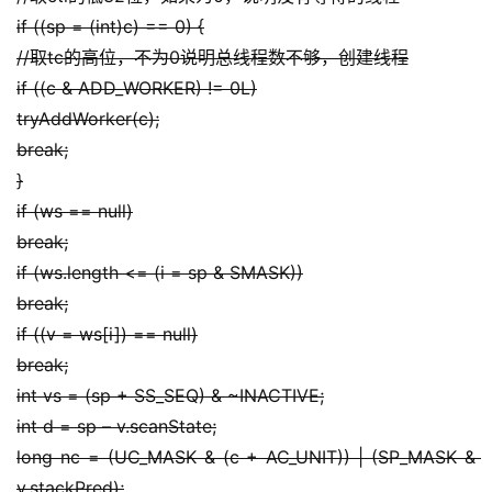
if ((sp = (int)c) == 0) {
//取tc的高位，不为0说明总线程数不够，创建线程
if ((c & ADD_WORKER) != 0L)
tryAddWorker(c);
break;
}
if (ws == null)
break;
if (ws.length <= (i = sp & SMASK))
break;
if ((v = ws[i]) == null)
break;
int vs = (sp + SS_SEQ) & ~INACTIVE;
int d = sp – v.scanState;
long nc = (UC_MASK & (c + AC_UNIT)) | (SP_MASK & 
v.stackPred);