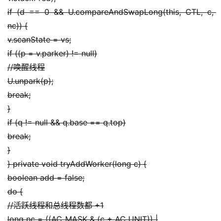
if (d == 0 && U.compareAndSwapLong(this, CTL, c, 
nc)) {
v.scanState = vs;
if ((p = v.parker) != null)
//唤醒线程
U.unpark(p);
break;
}
if (q != null && q.base == q.top)
break;
}
} private void tryAddWorker(long c) {
boolean add = false;
do {
//活跃线程和总线程数都 +1
long nc = ((AC_MASK & (c + AC_UNIT)) |