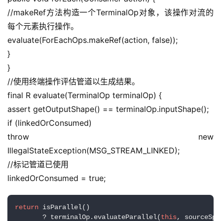
//makeRef方法构造一个TerminalOp对象，该操作对流的
每个元素执行操作。
evaluate(ForEachOps.makeRef(action, false));
}
}
//使用终端操作评估管道以生成结果。
final R evaluate(TerminalOp terminalOp) {
assert getOutputShape() == terminalOp.inputShape();
if (linkedOrConsumed)
throw new 
IllegalStateException(MSG_STREAM_LINKED);
//标记管道已使用
linkedOrConsumed = true;
return
 isParallel()

       ? terminalOp.evaluateParallel(
this
, sourceSpl