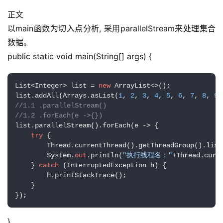
正文
以main函数为切入点分析, 采用parallelStream来处理集合
数据。
public static void main(String[] args) {
List<Integer> list = 
new
 ArrayList<>();

list.addAll(Arrays.asList(
1
, 
2
, 
3
, 
4
, 
5
, 
6
, 
7
, 
8
, 
9
,
//1.1 .parallelStream()
//1.2 .forEach(e ->{})
list.parallelStream().forEach(e -> {

try
 {

        Thread.currentThread().getThreadGroup().list(
        System.
out
.println(
"执行线程名："
+Thread.curr
    } 
catch
 (InterruptedException h) {

        h.printStackTrace();

    }

});
}