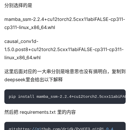
分别选择的是
经
验
mamba_ssm-2.2.4+cu12torch2.5cxx11abiFALSE-cp311-
教
cp311-linux_x86_64.whl
程
causal_conv1d-
软
1.5.0.post8+cu12torch2.5cxx11abiFALSE-cp311-cp311-
件
linux_x86_64.whl
应
用
这里后面对应的一大串分别是啥意思也没有搞明白，复制到
deepseek里会给出以下解释
登录
注册
服
务
项
pip install mamba_ssm-2.2.4+cu12torch2.5cxx11abiFALS
目
然后把 requirements.txt 里的内容
A
I
git+https:
//gi
thub.com/dridk/PyVCF3.git@1.
0
.
4