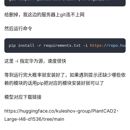
提
示
给删掉，我这边的服务器上git连不上网
词
然后运行命令
开
源
pip install -r requirements.txt -i 
https:
/
/repo.huaw
代
码
这里 -i 指定华为源，速度很快
常
等到运行完大概率就安装好了，如果遇到提示还缺少哪些依
用
赖的模块的话用pip把对应的模块安装好就可以了
链
接
模型对应下载链接
https://huggingface.co/kuleshov-group/PlantCAD2-
Large-l48-d1536/tree/main