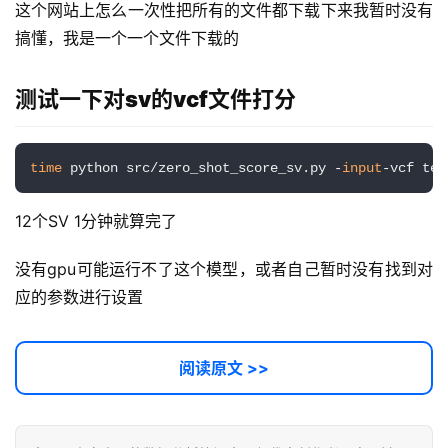
这个网站上怎么一次性把所有的文件都下载下来我暂时没有
搞懂，我是一个一个文件下载的
测试一下对sv的vcf文件打分
time
 python src/zero_shot_score_sv.py -
input
-vcf tes
12个SV 1分钟就算完了
没有gpu可能运行不了这个模型，或者自己暂时没有找到对
应的参数进行设置
阅读原文 >>