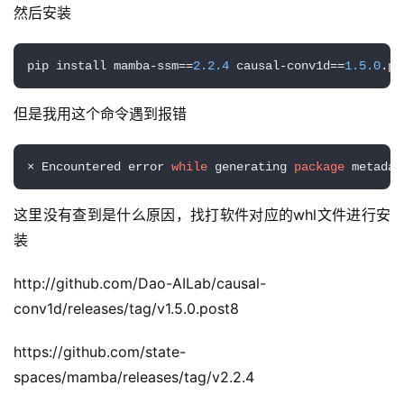
然后安装
pip install mamba-ssm==
2.2
.4
 causal-conv1d==
1.5
.0
.po
但是我用这个命令遇到报错
× Encountered error 
while
 generating 
package
 metadat
A
I
这里没有查到是什么原因，找打软件对应的whl文件进行安
实
装
干
群
http://github.com/Dao-AILab/causal-
conv1d/releases/tag/v1.5.0.post8
运
营
https://github.com/state-
记
spaces/mamba/releases/tag/v2.2.4
录