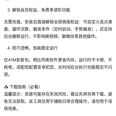
记
录
解锁会员权益，免费享进阶功能
经
无需充值，安装后直接解锁全部高级权益：可自定义连点速
验
度、循环次数、触发条件（定时启动、手势触发），还支持
教
后台静默运行，不影响刷视频、聊微信等其他操作。
程
轻巧流畅，低耗稳定运行
软
仅41M安装包，相比同类软件更省内存，运行时不卡顿、不
件
应
耗电，适配低配置安卓机型，长时间后台执行也能稳定不闪
用
退。
登录
注册
📥 下载指南（必看）
服
务
温馨提示：资源可能存在失效风险，建议先转存再下载，避
项
免无法获取。该工具仅用于辅助日常合理操作，请勿用于违
目
规场景。