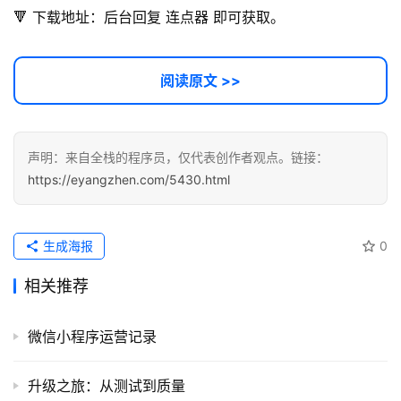
A
🔻 下载地址：后台回复 连点器 即可获取。
I
提
示
阅读原文 >>
词
开
声明：来自全栈的程序员，仅代表创作者观点。链接：
源
https://eyangzhen.com/5430.html
代
码
生成海报
0
常
用
相关推荐
链
接
微信小程序运营记录
升级之旅：从测试到质量