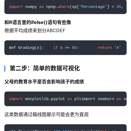
import
 numpy 
as
 npnp.
where
(sp[
'Percentage'
] < 
35
, 
'F
和R语言里的ifelse()语句有些像
根据平均成绩来划分ABCDEF
A
I
def Grading(x):    
if
 x >= 
80
:        
return
'A'
实
干
群
第二步：简单的数据可视化
父母的教育水平是否会影响孩子的成绩
运
营
记
import
 matplotlib.pyplot 
as
 pltimport seaborn 
as
 sns
录
这类数据通过箱线图展示可能会更为直观
经
验