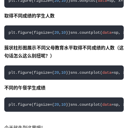
plt.figure(figsize=(
20
,
10
))sns.boxplot(
data
=sp, x=
'p
教
程
取得不同成绩的学生人数
软
件
plt.figure(figsize=(
20
,
10
))sns.countplot(
data
=sp, x=
应
用
簇状柱形图展示不同父母教育水平取得不同成绩的人数（这
句话怎么这么别扭呢？）
登录
注册
服
务
plt.figure(figsize=(
20
,
10
))sns.countplot(
data
=sp, x=
项
目
不同的午餐学生成绩
A
I
plt.figure(figsize=(
20
,
10
))sns.countplot(
data
=sp, x=
提
示
词
今天就先到这里吧！