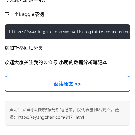
下一个kaggle案例 
开
源
代
https://www.kaggle.com/mcevatb/logistic-regression-h
码
逻辑斯蒂回归分类
常
用
欢迎大家关注我的公众号 
小明的数据分析笔记本
链
接
阅读原文 >>
声明：来自小明的数据分析笔记本，仅代表创作者观点。链
接：
https://eyangzhen.com/8171.html