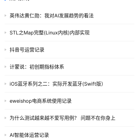
软
英伟达黄仁勋：我对AI发展趋势的看法
件
应
STL之Map完整(Linux内核)内部实现
用
抖音号运营记录
登录
注册
服
务
计蒙说：初创期指标体系
项
目
iOS蓝牙系列之二：实际开发蓝牙(Swift版）
A
I
eweishop电商系统使用记录
提
示
为什么测试越来越不爱写用例？ 问题不在你身上
词
AI智能体运营记录