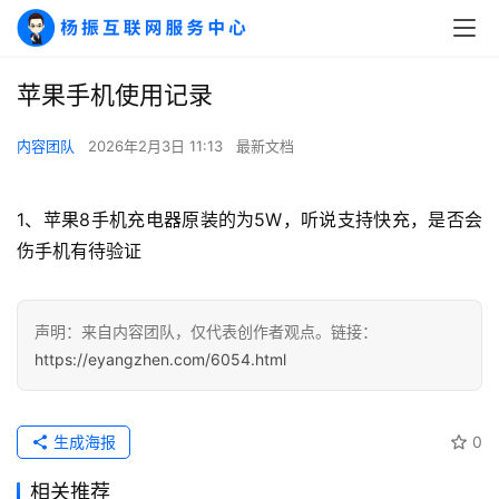
苹果手机使用记录
A
I
内容团队
2026年2月3日 11:13
最新文档
实
干
群
1、苹果8手机充电器原装的为5W，听说支持快充，是否会
伤手机有待验证
运
营
记
声明：来自内容团队，仅代表创作者观点。链接：
录
https://eyangzhen.com/6054.html
经
验
生成海报
0
教
程
相关推荐