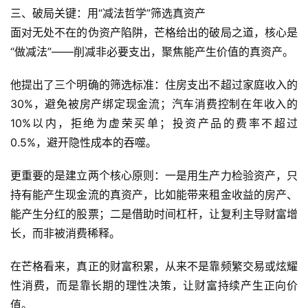
三、破局关键：用“减法哲学”筛选真资产
软
面对无处不在的伪资产陷阱，芒格给出的破局之道，核心是
件
“做减法”——削减非必要支出，聚焦能产生价值的真资产。
应
用
他提出了三个明确的筛选标准：住房支出不超过家庭收入的
登录
注册
30%，避免被房产绑定现金流；汽车消费控制在年收入的
服
10%以内，拒绝为虚荣买单；投资产品的费率不超过
务
项
0.5%，避开隐性成本的吞噬。
目
更重要的是建立两个核心原则：一是用生产力检验资产，只
持有能产生现金流的真资产，比如能带来租金收益的房产、
A
I
能产生分红的股票；二是借助时间杠杆，让复利主导财富增
提
长，而非被消费稀释。
示
词
在芒格看来，真正的财富积累，从来不是靠频繁交易或炫耀
性消费，而是靠长期的理性决策，让财富持续产生正向价
开
值。