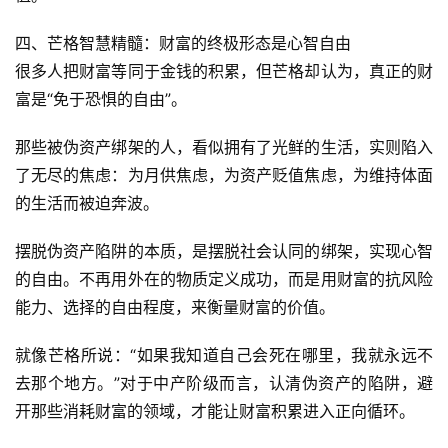
源
代
四、芒格智慧精髓：财富的终极形态是心智自由
码
很多人把财富等同于金钱的积累，但芒格却认为，真正的财
富是“免于恐惧的自由”。
常
用
那些被伪资产绑架的人，看似拥有了光鲜的生活，实则陷入
链
了无尽的焦虑：为月供焦虑，为资产贬值焦虑，为维持体面
接
的生活而被迫奔波。
摆脱伪资产陷阱的本质，是摆脱社会认同的绑架，实现心智
的自由。不再用外在的物质定义成功，而是用财富的抗风险
能力、选择的自由程度，来衡量财富的价值。
就像芒格所说：“如果我知道自己会死在哪里，我就永远不
去那个地方。”对于中产阶级而言，认清伪资产的陷阱，避
开那些消耗财富的领域，才能让财富积累进入正向循环。