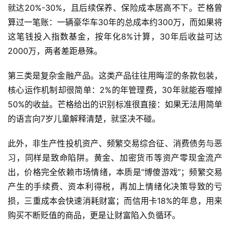
就达20%-30%，且后续保养、保险成本居高不下。芒格曾
算过一笔账：一辆豪华车30年的总成本约300万，而如果将
这笔钱投入指数基金，按年化8%计算，30年后收益可达
A
I
2000万，两者差距悬殊。
实
干
第三类是复杂金融产品。这类产品往往用晦涩的条款包装，
群
核心运作机制却很简单：2%的年管理费，30年就能吞噬掉
50%的收益。芒格给出的识别标准很直接：如果无法用简单
运
的语言向7岁儿童解释清楚，就坚决不碰。
营
记
此外，非生产性投机资产、频繁交易综合征、消费债务与恶
录
习，同样是致命陷阱。黄金、加密货币等资产零现金流产
出，价格完全依赖市场情绪，本质是“博傻游戏”；频繁交易
经
产生的手续费、资本利得税，再加上情绪化决策导致的亏
验
损，三重成本会快速消耗财富；而信用卡18%的年息，用来
教
购买不断贬值的商品，更是让财富陷入负循环。
程