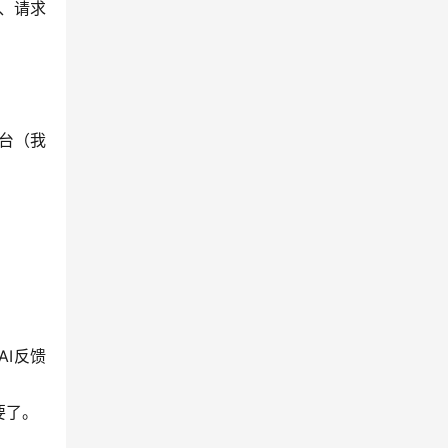
l、请求
后台（我
I反馈
要了。