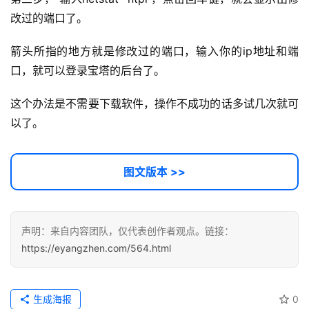
务
改过的端口了。
项
目
箭头所指的地方就是修改过的端口，输入你的ip地址和端
口，就可以登录宝塔的后台了。
A
I
这个办法是不需要下载软件，操作不成功的话多试几次就可
提
以了。
示
词
图文版本 >>
开
源
代
声明：来自内容团队，仅代表创作者观点。链接：
码
https://eyangzhen.com/564.html
常
用
生成海报
0
链