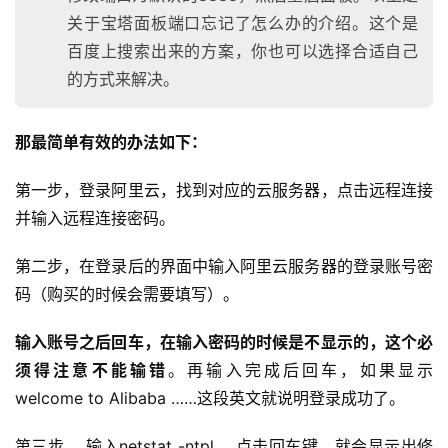
群
关于宝塔面板端口忘记了怎么办的介绍。这个是
百度上搜索出来的方案，你也可以选择合适自己
运
的方式来解决。
营
记
录
那最简单有效的办法如下：
经
第一步，登录阿里云，找到对应的云服务器，点击远程连接
验
并输入远程连接密码。
教
程
第二步，在登录后的界面中输入阿里云服务器的登录账号密
码（购买的时候会需要填写）。
软
件
输入账号之后回车，在输入密码的时候是不显示的，这个必
应
须得注意不能输错
。再输入完成后回车，如果显示
用
welcome to Alibaba ……这段英文就说明登录成功了。
登录
注册
服
第三步， 输入netstat -ntpl ，点击回车键，就会显示出修