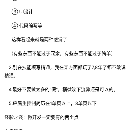
目
     ③.UI设计
A
     ④.代码编写等
I
提
     这样看起来就是两种感觉了
示
词
   （有些东西不能过于冗余，有些东西不能过于简单）
开
   3.别在技能项写精通，我在某方面都玩了7,8年了都不敢说
源
精通。
代
码
   4.最好不要做太多的“假”，稍微吹下流弊还是可以的。
常
   5.应届生控制简历在1单页以上，3单页以下
用
链
经验之谈：做开发一定要有的两个点
接