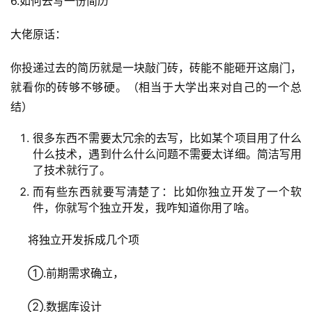
6.如何去写一份简历
运
营
大佬原话：
记
录
你投递过去的简历就是一块敲门砖，砖能不能砸开这扇门，
就看你的砖够不够硬。（相当于大学出来对自己的一个总
经
结）
验
教
很多东西不需要太冗余的去写，比如某个项目用了什么
程
什么技术，遇到什么什么问题不需要太详细。简洁写用
了技术就行了。
软
而有些东西就要写清楚了：比如你独立开发了一个软
件
件，你就写个独立开发，我咋知道你用了啥。
应
用
     将独立开发拆成几个项
登录
注册
     ①.前期需求确立，
服
务
     ②.数据库设计
项