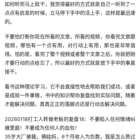
如何听完马上就干，我觉得最好的方式就是自己一听到了一
点点有启发的时候，立马停下手中的活上手，这样是最迅速
的。
不要怕打断你现在所看的文章，所看的视频，你看完文章跟
视频，哪怕有一个点有用，对行动上有用，那也是非常值
得。怕的是，看完了整个视频或者整个文章之后，你就把刚
A
才要行动的点给忘了，所以最好的方式就是放下手中的事直
I
接干。
实
干
看书这种理论学习，它不会直接性地去帮助我们成功，或者
群
是成就一件事情，书中的知识帮你复盘找到实际问题，随着
才能解决问题，真真正正的落脚点还是行动去解决问题。
运
营
20260118打工人转做老板的复盘18：不要陷入任何情绪纠
记
缠里面！不要成为任何人的血包！
录
35岁大厂被裁，俩娃妈，6个月收入为负数，我是怎么熬过