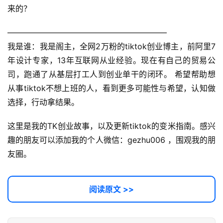
来的？
经
验
————————————————————
教
我是谁：我是阁主，全网2万粉的tiktok创业博主，前阿里7
程
年设计专家，13年互联网从业经验。现在有自己的贸易公
司，跑通了从基层打工人到创业单干的闭环。 希望帮助想
软
从事tiktok不想上班的人，看到更多可能性与希望，认知做
件
应
选择，行动拿结果。
用
这里是我的TK创业故事，以及更新tiktok的变米指南。感兴
登录
注册
服
趣的朋友可以添加我的个人微信：gezhu006 ，围观我的朋
务
友圈。
项
目
阅读原文 >>
A
I