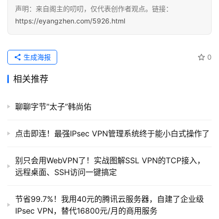
提
声明：来自阁主的叨叨，仅代表创作者观点。链接：
示
https://eyangzhen.com/5926.html
词
开
生成海报
0
源
代
相关推荐
码
聊聊字节”太子”韩尚佑
常
用
点击即连！最强IPsec VPN管理系统终于能小白式操作了
链
接
别只会用WebVPN了！实战图解SSL VPN的TCP接入，
远程桌面、SSH访问一键搞定
节省99.7%！我用40元的腾讯云服务器，自建了企业级
IPsec VPN，替代16800元/月的商用服务