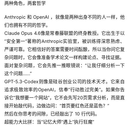
两种角色，两套哲学
Anthropic 和 OpenAI ，就像是两种出身不同的人一样，他
们也拥有不同的哲学。
Claude Opus 4.6像是常春藤联盟的终身教授。它出生于以
“安全第一”著称的Anthropic实验室，被训练得深思熟虑、
严谨可靠。它相信好的答案需要时间酝酿，所以当你问它复
杂问题时，它会像准备学术论文一样构建论点、寻找证据。
面对复杂问题，它会先推一推眼镜说：“让我仔细分析一下
这个问题……”
GPT-5.3-Codex则像是硅谷创业公司的技术天才。它来自
追求极致效率的OpenAI，信奉“行动胜过完美”。如果你告
诉它“我想要一个网站”，它不会先写20页需求分析，而是直
接开始敲代码，边做边问：“首页要红色还是蓝色？”
然后在你思考的间隙，已经敲出了 10 行代码。
超能力大比拼：当“记忆大师”遇上“执行狂魔”