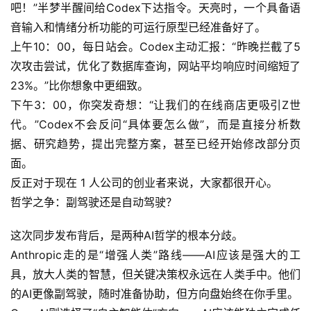
服
吧！”半梦半醒间给Codex下达指令。天亮时，一个具备语
务
音输入和情绪分析功能的可运行原型已经准备好了。
项
上午10：00，每日站会。Codex主动汇报：“昨晚拦截了5
目
次攻击尝试，优化了数据库查询，网站平均响应时间缩短了
23%。”比你想象中更细致。
A
下午3：00，你突发奇想：“让我们的在线商店更吸引Z世
I
代。”Codex不会反问“具体要怎么做”，而是直接分析数
提
示
据、研究趋势，提出完整方案，甚至已经开始修改部分页
词
面。
反正对于现在 1 人公司的创业者来说，大家都很开心。
开
哲学之争：副驾驶还是自动驾驶？
源
代
这次同步发布背后，是两种AI哲学的根本分歧。
码
Anthropic走的是“增强人类”路线——AI应该是强大的工
具，放大人类的智慧，但关键决策权永远在人类手中。他们
常
的AI更像副驾驶，随时准备协助，但方向盘始终在你手里。
用