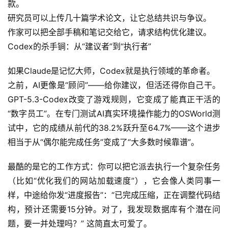
款。
研究员可以上传几十篇学术论文，让它总结共识与争议。
作家可以把全部手稿和笔记交给它，请求结构优化建议。
Codex的杀手锏：从“建议者”到“执行者”
如果Claude是记忆大师，Codex就是执行领域的革命者。
之前，AI更像是“顾问”——给你建议，但活还得你自己干。
GPT-5.3-Codex改变了游戏规则，它变成了能真正干活的
“数字员工”。在专门测试AI真实环境操作能力的OSWorld测
试中，它的成绩从前代的38.2%跃升至64.7%——这个进步
相当于从“偶尔能完成任务”变成了“大多数时候靠谱”。
最酷的是它的工作方式：你可以把它派去执行一个复杂任务
（比如“优化我们的网站加载速度”），它会像人类同事一
A
样，中途给你发“进度报告”：“已完成压缩，正在调整代码结
I
构，预计还需要15分钟。对了，我发现数据库有个潜在问
实
题，要一并处理吗？” 这简直太可爱了。
干