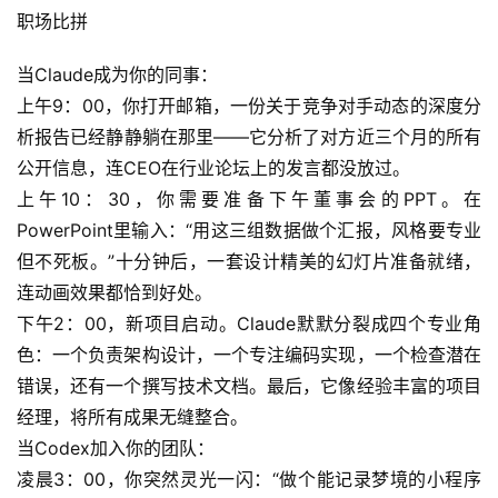
职场比拼
群
当Claude成为你的同事：
运
上午9：00，你打开邮箱，一份关于竞争对手动态的深度分
营
记
析报告已经静静躺在那里——它分析了对方近三个月的所有
录
公开信息，连CEO在行业论坛上的发言都没放过。
上午10：30，你需要准备下午董事会的PPT。在
经
PowerPoint里输入：“用这三组数据做个汇报，风格要专业
验
但不死板。”十分钟后，一套设计精美的幻灯片准备就绪，
教
连动画效果都恰到好处。
程
下午2：00，新项目启动。Claude默默分裂成四个专业角
色：一个负责架构设计，一个专注编码实现，一个检查潜在
软
错误，还有一个撰写技术文档。最后，它像经验丰富的项目
件
经理，将所有成果无缝整合。
应
用
当Codex加入你的团队：
凌晨3：00，你突然灵光一闪：“做个能记录梦境的小程序
登录
注册