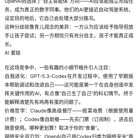
OpenAI则选择了“自主智能体”方向——AI应该能独立完成任
链
务，成为真正的数字同事。他们的AI更接近自动驾驶系统，
接
设定目的地后，它自己会处理大部分路况。
这种分歧就像育儿观念的差异：一方认为应该给予指导但放
手让孩子尝试；另一方相信只有充分自主，孩子才能真正成
长。
AI 套娃
在这场竞争中，一些有趣的小细节格外引人注目：
自我进化：GPT-5.3-Codex在开发过程中，使用了早期版
本帮助调试和改进自己——这可能是第一个在自身创造中发
挥关键作用的AI，有点像“自己生了自己”的科幻情节。终于
能解释清楚先有鸡再有蛋的问题了。
价格哲学：Claude像高级餐厅——按菜收费（根据使用量
计费）；Codex像自助餐——先买门票（订阅制），进去后
随意使用。哪种更划算？取决于你的“食量”。
网络安全双刃剑：OpenAI自己将Codex归类为网络安全“高