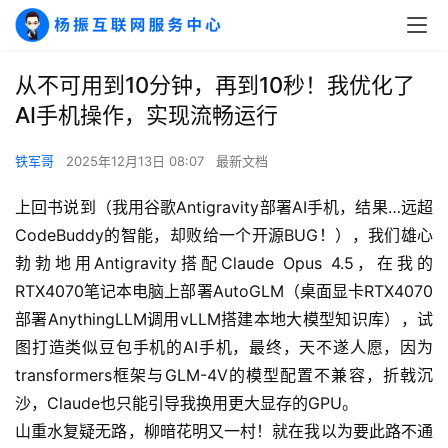
从不可用到10分钟，再到10秒！我优化了
AI手机操作，实现流畅运行
铁军哥
2025年12月13日 08:07
最新文档
上回书说到（我用谷歌Antigravity部署AI手机，结果…远超
CodeBuddy的智能，却败给一个开源BUG！），我们雄心
勃勃地用Antigravity搭配Claude Opus 4.5，在我的
RTX4070笔记本电脑上部署AutoGLM（桌面显卡RTX4070
部署AnythingLLM调用vLLM搭建本地大模型知识库），试
图打造类似豆包手机的AI手机，最终，天不遂人愿，因为
transformers框架与GLM-4V的模型配置不兼容，折戟沉
沙，Claude也只能引导我换用更大显存的GPU。
山重水复疑无路，柳暗花明又一村！就在我以为要此路不通