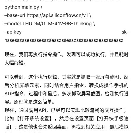
应
python main.py \
用
–base-url https://api.siliconflow.cn/v1 \
登录
注册
–model THUDM/GLM-4.1V-9B-Thinking \
服
–apikey sk-
务
项
nssesszssessssesszsesszssesszsszssesszesszssessz
目
现在，我们再执行指令操作，发现可以成功执行，并且耗时
大幅缩短。
A
I
可以看到，这个执行逻辑，其实就是抓取一张屏幕截图，然
提
示
后分析屏幕元素，同时结合用户指令，转换成操作手机的
词
ADB指令，过程中和最后，多次抓取屏幕截图，检测执行进
展。原理就是这么简单。
开
现在，通过调用API，已经可以实现比较流畅的交互操作，
源
比如【打开系统设置】，然后在设置页面【打开快手极速
代
版】，这是他也会先返回桌面，再找到相关应用，最后模拟
码