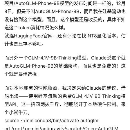
A
项目/AutoGLM-Phone-9B模型的发布时间是一样的，12月
I
8日，但是不叫AutoGLM-Phone-9B，而且我在硅基流动也
实
没有搜到这个模型。而且，这个模型还是收费的，具体不知
干
道这个token消耗情况怎么样。
群
就连HuggingFace官网，还有评论在找INT8量化版本，估
计也是显存不够吧。
运
营
而另外一个GLM-4.1V-9B-Thinking模型，Claude说这个就
记
录
是AutoGLM-Phone-9B的基础架构，而且也是免费的！这
个就是最佳选择！
经
面对本地部署的性能瓶颈，我决定采纳Claude的建议，借
验
教
船出海——使用硅基流动的免费GLM-4.1V-9B-Thinking模
程
型API。这一招四两拨千斤，彻底绕开了本地硬件限制。来
个小试牛刀。
软
source ~/miniconda3/bin/activate autoglm
件
cd /root/.gemini/antigravity/scratch/Open-AutoGLM