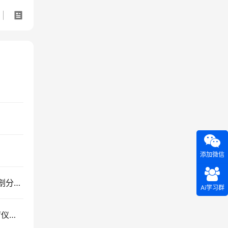
添加微信
LabVIEW基于平面映射的散乱点云Delaunay三角剖分算法
Ai学习群
公司产品中标昆山市张浦镇社区卫生服务中心理疗仪采购项目