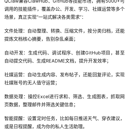
QClaw兼容ClawHub、GitHub等技能市场，拥有5000+可
务
项
调用的技能插件，覆盖办公、开发、学习、社媒运营等多个
目
场景，真正实现“一站式解决各类需求”：
A
文件处理：自动整理、转换、压缩文件，按分类归档，还能
I
提炼文档核心摘要，告别杂乱桌面；
提
示
自动开发：生成代码、调试程序、创建GitHub项目，甚至
词
自动提交代码、生成README文档，提升开发效率；
开
社媒运营：自动生成内容、发布帖子，还能回复评论，实现
源
社媒账号的无人值守运营；
代
码
数据处理：操控Excel进行求和、筛选、生成图表，抓取网
页数据，整理邮件并筛选关键信息；
常
用
智能提醒：设置定时任务，比如每日推送天气、穿衣建议，
链
或是日程提醒，成为你的私人生活助理。