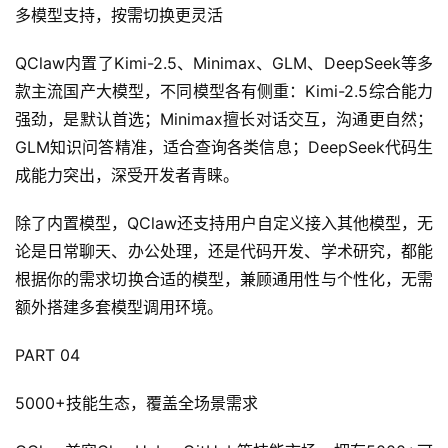
多模型支持，按需切换更灵活
运
QClaw内置了Kimi-2.5、Minimax、GLM、DeepSeek等多
营
款主流国产大模型，不同模型各有侧重：Kimi-2.5综合能力
记
录
强劲，是默认首选；Minimax擅长对话交互，沟通更自然；
GLM知识问答精准，适合查询各类信息；DeepSeek代码生
经
成能力突出，深受开发者青睐。
验
教
除了内置模型，QClaw还支持用户自定义接入其他模型，无
程
论是日常聊天、办公处理，还是代码开发、学术研究，都能
根据你的需求切换合适的模型，兼顾通用性与个性化，无需
软
额外搭建多套模型调用环境。
件
应
PART 04
用
5000+技能生态，覆盖全场景需求
登录
注册
服