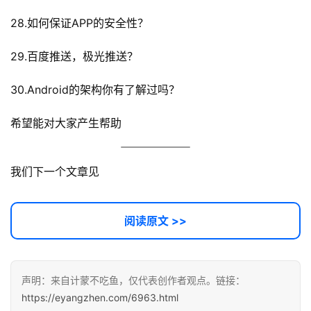
词
28.如何保证APP的安全性？
开
源
29.百度推送，极光推送？
代
码
30.Android的架构你有了解过吗？
希望能对大家产生帮助
常
用
链
我们下一个文章见
接
阅读原文 >>
声明：来自计蒙不吃鱼，仅代表创作者观点。链接：
https://eyangzhen.com/6963.html