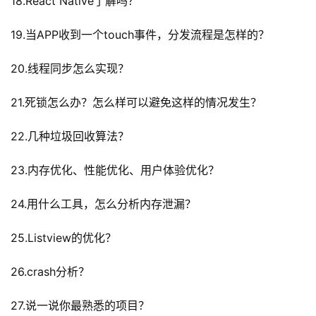
18.React Native了解吗？
教
程
19.当APP收到一个touch事件，分发流程是怎样的？
20.线程同步怎么实现？
软
件
21.死锁怎么办？怎么样可以避免这样的情况发生？
应
用
22.几种垃圾回收算法？
登录
注册
服
23.内存优化、性能优化、用户体验优化？
务
项
24.用什么工具，怎么分析内存泄漏？
目
25.Listview的优化？
A
I
26.crash分析？
提
示
27.说一说你最熟悉的项目？