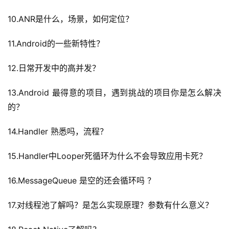
10.ANR是什么，场景，如何定位？
11.Android的一些新特性？
12.日常开发中的高并发？
A
I
13.Android 最得意的项目，遇到挑战的项目你是怎么解决
实
的？
干
群
14.Handler 熟悉吗，流程？
运
15.Handler中Looper死循环为什么不会导致应用卡死？
营
记
16.MessageQueue 是空的还会循环吗 ？
录
17.对线程池了解吗？是怎么实现原理？参数有什么意义？
经
验