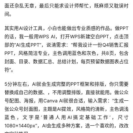
软
面还杂乱无章，最后只能求设计师帮忙，既麻烦又耽误时
件
间。
应
用
其实用AI设计工具，小白也能做出专业质感的作品。做PPT
的话，我一般用WPS AI，打开WPS新建空白PPT，点击顶
登录
注册
服
部的“AI生成PPT”，说清需求：“帮我设计一份Q4销售汇报
务
PPT，风格简洁专业，主色调用蓝色和灰色，共8页，包含
项
目
封面、目录、数据汇总、总结计划，每页预留数据图表占位
符”。
A
I
5分钟左右，AI就会生成完整的PPT框架和排版，你只需要
提
替换成自己的数据、，不用调整排版，直接就能用。做公众
示
号配图、海报，用Canva AI就很合适，输入需求：“生成一
词
张公众号封面图，主题是AI提效，风格简约清新，主色调浅
蓝色，文字是‘普通人用AI搞定基础工作’，尺寸
开
1080×1440px”，AI会生成多种方案，选一个喜欢的，改改
源