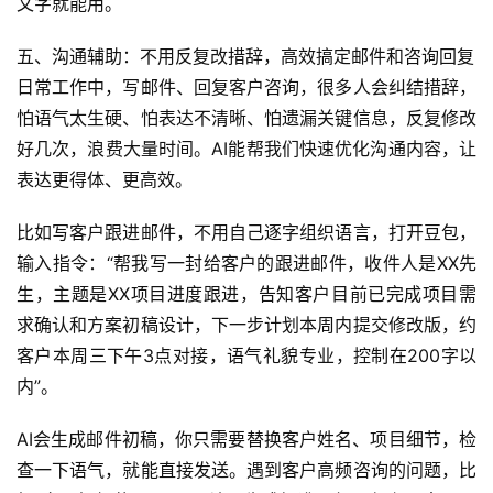
文字就能用。
代
码
五、沟通辅助：不用反复改措辞，高效搞定邮件和咨询回复
日常工作中，写邮件、回复客户咨询，很多人会纠结措辞，
常
怕语气太生硬、怕表达不清晰、怕遗漏关键信息，反复修改
用
好几次，浪费大量时间。AI能帮我们快速优化沟通内容，让
链
接
表达更得体、更高效。
比如写客户跟进邮件，不用自己逐字组织语言，打开豆包，
输入指令：“帮我写一封给客户的跟进邮件，收件人是XX先
生，主题是XX项目进度跟进，告知客户目前已完成项目需
求确认和方案初稿设计，下一步计划本周内提交修改版，约
客户本周三下午3点对接，语气礼貌专业，控制在200字以
内”。
AI会生成邮件初稿，你只需要替换客户姓名、项目细节，检
查一下语气，就能直接发送。遇到客户高频咨询的问题，比