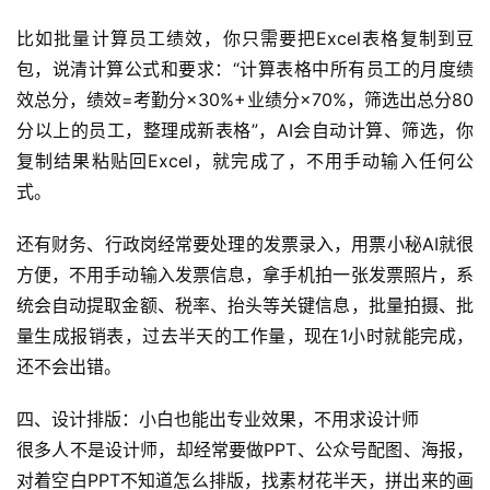
比如批量计算员工绩效，你只需要把Excel表格复制到豆
A
包，说清计算公式和要求：“计算表格中所有员工的月度绩
I
效总分，绩效=考勤分×30%+业绩分×70%，筛选出总分80
实
分以上的员工，整理成新表格”，AI会自动计算、筛选，你
干
群
复制结果粘贴回Excel，就完成了，不用手动输入任何公
式。
运
营
还有财务、行政岗经常要处理的发票录入，用票小秘AI就很
记
方便，不用手动输入发票信息，拿手机拍一张发票照片，系
录
统会自动提取金额、税率、抬头等关键信息，批量拍摄、批
量生成报销表，过去半天的工作量，现在1小时就能完成，
经
还不会出错。
验
教
四、设计排版：小白也能出专业效果，不用求设计师
程
很多人不是设计师，却经常要做PPT、公众号配图、海报，
对着空白PPT不知道怎么排版，找素材花半天，拼出来的画