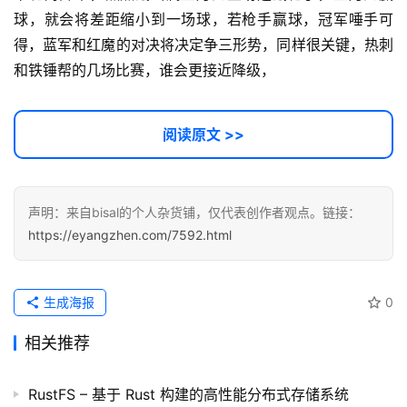
运
球，就会将差距缩小到一场球，若枪手赢球，冠军唾手可
营
得，蓝军和红魔的对决将决定争三形势，同样很关键，热刺
记
和铁锤帮的几场比赛，谁会更接近降级，
录
经
阅读原文 >>
验
教
程
声明：来自bisal的个人杂货铺，仅代表创作者观点。链接：
https://eyangzhen.com/7592.html
软
件
应
用
生成海报
0
相关推荐
登录
注册
服
务
RustFS – 基于 Rust 构建的高性能分布式存储系统
项