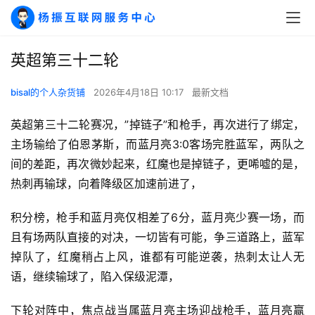
英超第三十二轮
bisal的个人杂货铺
2026年4月18日 10:17
最新文档
英超第三十二轮赛况，”掉链子”和枪手，再次进行了绑定，
主场输给了伯恩茅斯，而蓝月亮3:0客场完胜蓝军，两队之
间的差距，再次微妙起来，红魔也是掉链子，更唏嘘的是，
热刺再输球，向着降级区加速前进了，
A
积分榜，枪手和蓝月亮仅相差了6分，蓝月亮少赛一场，而
I
且有场两队直接的对决，一切皆有可能，争三道路上，蓝军
实
掉队了，红魔稍占上风，谁都有可能逆袭，热刺太让人无
干
语，继续输球了，陷入保级泥潭，
群
下轮对阵中，焦点战当属蓝月亮主场迎战枪手，蓝月亮赢