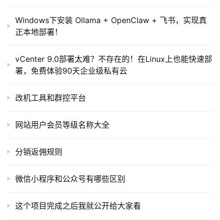
目
Windows下安装 Ollama + OpenClaw + 飞书，实现真
正本地部署！
A
I
提
vCenter 9.0部署太难？不存在的！在Linux上也能快速部
示
署，免费体验90天企业级私有云
词
改机工具和群控平台
开
源
网站用户会员等级名称大全
代
码
分销返佣规则
常
微信小程序和公众号有哪些区别
用
链
接
这个项目完成之后我就公开给大家看