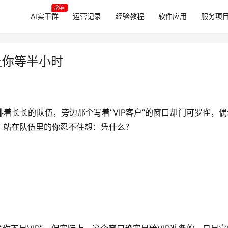
必看
AI实干群
运营记录
经验教程
软件应用
服务项
让你等半小时
着长长的队伍，旁边那个写着”VIP客户”的窗口却门可罗雀，
。站在队伍里的你忍不住想：凭什么？