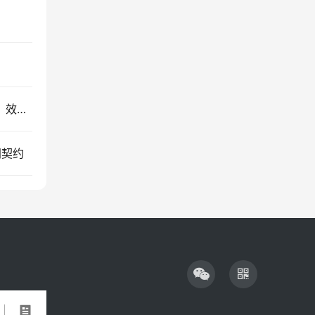
解锁macOS新姿势：手把手教你用SSH远程登录，效率倍增！
同契约