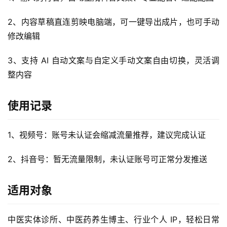
2、内容草稿直连剪映电脑端，可一键导出成片，也可手动
修改编辑
A
3、支持 AI 自动文案与自定义手动文案自由切换，灵活调
I
实
整内容
干
群
使用记录
运
1、视频号：账号未认证会缩减流量推荐，建议完成认证
营
记
2、抖音号：暂无流量限制，未认证账号可正常分发推送
录
适用对象
经
验
教
中医实体诊所、中医药养生博主、行业个人 IP，轻松日常
程