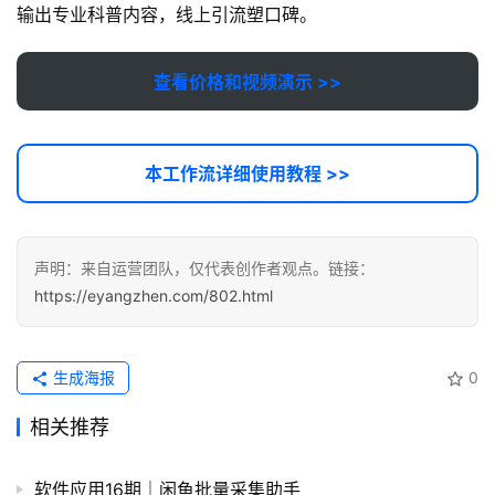
输出专业科普内容，线上引流塑口碑。
软
查看价格和视频演示 >>
件
应
用
本工作流详细使用教程 >>
登录
注册
服
务
项
声明：来自运营团队，仅代表创作者观点。链接：
目
https://eyangzhen.com/802.html
A
I
生成海报
0
提
示
相关推荐
词
软件应用16期｜闲鱼批量采集助手