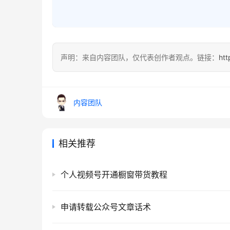
声明：来自内容团队，仅代表创作者观点。链接：
htt
内容团队
相关推荐
个人视频号开通橱窗带货教程
申请转载公众号文章话术