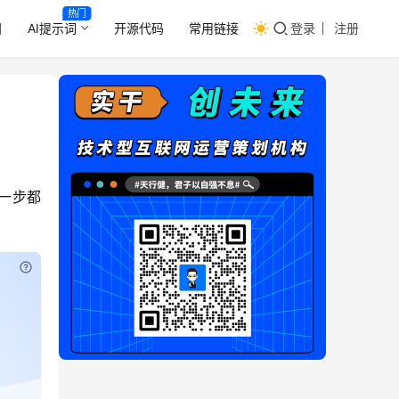
热门
目
AI提示词
开源代码
常用链接
登录
注册
一步都
已付费？
登录
或
刷新