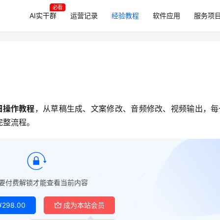
必看
AI实干群
运营记录
经验教程
软件应用
服务项
细操作教程
，从草稿生成、文案修改、音频修改、视频输出，每
完整流程。
要付费解锁才能查看当前内容
¥
298.00
成为本站会员