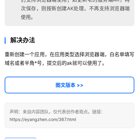
程
次保存，则按新创建AK处理，不再支持浏览器端
使用。
软
件
应
解决办法
用
重新创建一个应用，在应用类型选择浏览器端，白名单填写
登录
注册
域名或者半角*号，提交后的ak就可以使用了。
服
务
项
图文版本 >>
目
A
I
声明：来自内容团队，仅代表创作者观点。链接：
提
https://eyangzhen.com/367.html
示
词