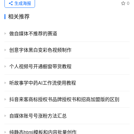
生成海报
0
开
相关推荐
源
代
码
做自媒体不推荐的赛道
常
创意字体黑白变彩色视频制作
用
链
个人视频号开通橱窗带货教程
接
听故事学中药AI工作流使用教程
抖音来客商标授权书品牌授权书和招商加盟版的区别
自媒体账号号涨粉方法汇总
纯静态html模板和内容批量创作