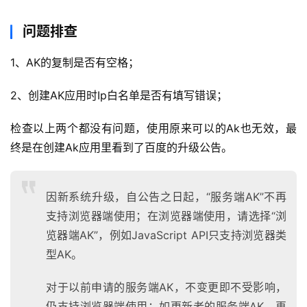
问题排查
1、AK的复制是否有空格；
A
2、创建AK应用时Ip白名单是否有填写错误；
I
实
检查以上两个都没有问题，使用原来可以的Ak也无效，最
干
终是在创建Ak应用里看到了百度的升级公告。
群
运
因新系统升级，自公告之日起，“服务端AK”不再
营
支持浏览器端使用；在浏览器端使用，请选择“浏
记
录
览器端AK”，例如JavaScript API只支持浏览器类
型AK。
经
对于以前申请的服务端AK，不变更即不受影响，
验
教
仍支持浏览器端使用；如更新老的服务端AK，再