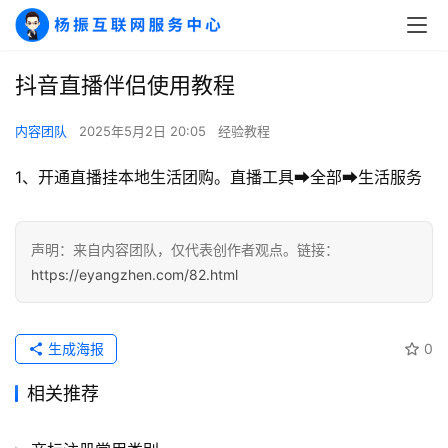
A
抖音直播伴侣使用教程
I
实
内容团队
2025年5月2日 20:05
经验教程
干
群
1、开通直播挂本地生活团购。直播工具➡️全部➡️生活服务
运
营
声明：来自内容团队，仅代表创作者观点。链接：
记
https://eyangzhen.com/82.html
录
经
生成海报
0
验
教
相关推荐
程