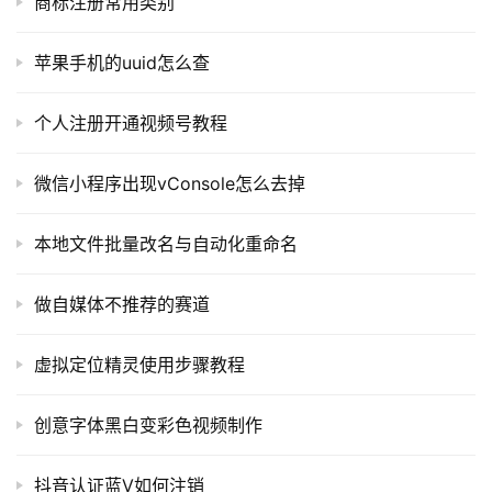
商标注册常用类别
软
件
苹果手机的uuid怎么查
应
用
个人注册开通视频号教程
登录
注册
服
微信小程序出现vConsole怎么去掉
务
项
目
本地文件批量改名与自动化重命名
A
做自媒体不推荐的赛道
I
提
虚拟定位精灵使用步骤教程
示
词
创意字体黑白变彩色视频制作
开
抖音认证蓝V如何注销