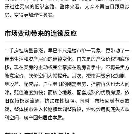
开过往买房的捆绑套路。整体来看，大众不再盲目跟风炒
运
房，变得更加理性务实。
营
记
市场变动带来的连锁反应
录
二手房挂牌量暴涨，早已不只是楼市单一现象，更带动了一
经
连串生活和资产层面的连锁变化。首先是房产议价权彻底转
验
教
移，现在买房的主动权完全掌握在购房者手中，不再是卖方
程
随意定价，砍价空间大幅提升。其次，楼市两极分化加剧，
地段差、配套弱、户型老旧的刚需老房，挂牌再久也无人问
软
津，贬值速度加快；而核心地段、配套成熟的优质房源，依
件
旧保持稳定流通，抗跌属性极强。同时，市场回暖节奏放
应
缓，整体楼市进入长期横盘调整阶段，短线炒房彻底失去盈
用
利空间，房产回归居住本质。
登录
注册
服