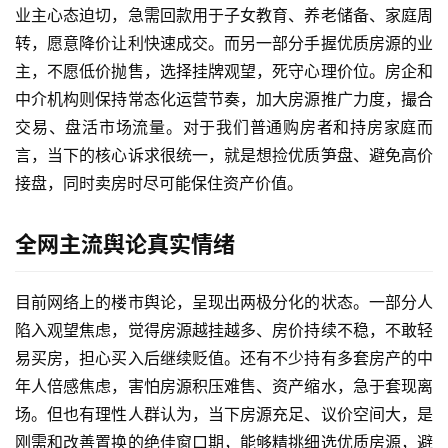
业主心态迫切，急需回款用于子女教育、养老储备、家庭周
转，愿意降价让利快速成交。而另一部分手握优质房源的业
主，不愿低价抛售，选择挂牌观望，死守心理价位。房企和
中介机构则保持常态化运营节奏，加大房源推广力度，撮合
交易、盘活市场流量。对于我们普通购房者和持房家庭而
言，当下的核心诉求很统一，就是想捡优质笋盘、避免高价
接盘，同时卖房时尽可能保住资产价值。
全网主流舆论真实情绪
目前网络上的楼市舆论，呈现出两极分化的状态。一部分人
陷入观望焦虑，觉得房源越挂越多、房价持续不稳，不敢轻
A
易买房，担心买入后继续贬值。还有不少持有多套房产的中
I
年人倍感焦虑，害怕房源积压难售、资产缩水，急于套现离
实
场。但也有理性人群认为，当下房源充足、议价空间大，是
干
群
刚需和改善置换的绝佳窗口期，能够精挑细选优质房源，避