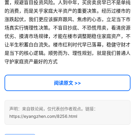
置，规避盲目投资风险。人到中年，买房卖房早已不是单纯
接
的消费，而是关乎家庭大半资产的重要决策。经历过楼市的
涨跌起伏，我们更应该摒弃跟风、焦虑的心态，立足当下市
场真实行情理性决策。不盲目抄底、不恐慌甩卖，看清房源
优劣、摸清市场规律，才能在楼市调整期稳住家庭资产，不
让半生积蓄白白流失。楼市红利时代早已落幕，稳健守财才
是当下的核心逻辑。顺势而为、理性规划，就是我们普通人
守护家庭资产最好的方式
阅读原文 >>
声明：来自轶论闻，仅代表创作者观点。链接：
https://eyangzhen.com/8256.html