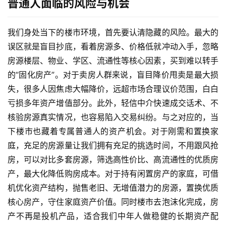
普通人面临的风险与机会
务
项
目
我们身处当下的楼市环境，首先要认清隐藏的风险。最大的
误区就是盲目抄底，看着房源多、价格低就冲动入手，忽略
A
房源楼层、物业、学区、流通性等核心因素，买到难以转手
I
的“固化房产”。对于卖房人群来说，盲目降价甩卖是最大损
提
失，很多人因焦虑大幅降价，远超市场合理议价范围，白白
示
词
亏损多年资产增值部分。此外，轻信中介快速成交话术、不
核验房源真实情况，也容易陷入交易纠纷。与之对应的，当
开
下楼市也藏着专属普通人的资产机会。对于刚需和置换家
源
庭，充足的房源量让我们拥有充足的挑选时间，不用跟风抢
代
房，可以对比多套房源，筛选高性价比、高流通性的优质房
码
产，最大化降低购房成本。对于持有闲置房产的家庭，可借
机优化资产结构，抛售老旧、无增值潜力的房源，置换优质
常
核心房产，守住家庭资产价值。同时楼市去泡沫化完成，房
用
产不再是投机产品，适合我们中年人做稳健的长期资产配
链