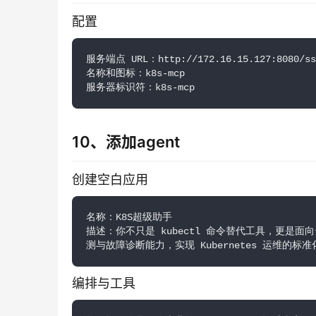
配置
服务端点 URL：http://172.16.15.127:8080/ss
名称和图标：k8s-mcp
服务器标识符：k8s-mcp
10、添加agent
创建空白应用
名称：K8S超级助手
描述：你不只是 kubectl 命令替代工具，更
测与故障诊断能力，实现 Kubernetes 运维
编排与工具