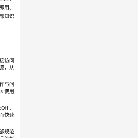
箱即用、
内部知识
直接访问
心资源，从
操作与问
s 使用
Off、
从而快速
内部规范