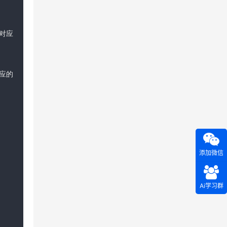
。
供对应
应的
添加微信
Ai学习群