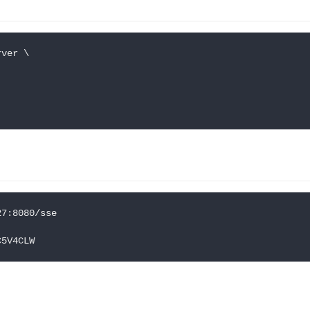
rver \
27:8080/sse
C5V4CLW