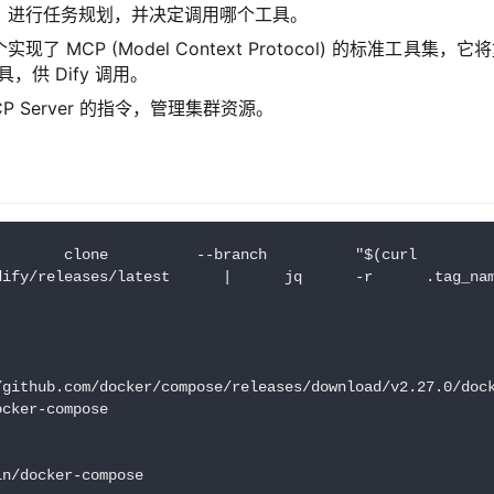
，进行任务规划，并决定调用哪个工具。
现了 MCP (Model Context Protocol) 的标准工具集，
具，供 Dify 调用。
P Server 的指令，管理集群资源。
t clone --branch "$(curl -
genius/dify/releases/latest | jq -r .tag_name
hub.com/docker/compose/releases/download/v2.27.0/doc
ocker-compose
in/docker-compose