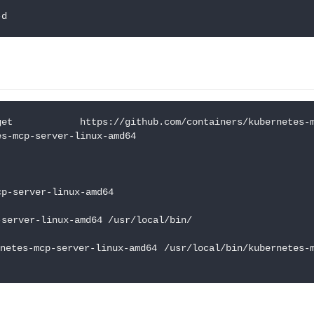
-d
://github.com/containers/kubernetes-m
es-mcp-server-linux-amd64
cp-server-linux-amd64
-server-linux-amd64 /usr/local/bin/
netes-mcp-server-linux-amd64 /usr/local/bin/kubernetes-