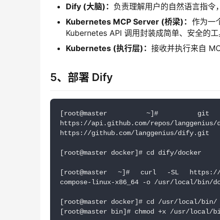
Dify (大脑)：
负责理解用户的自然语言指令
Kubernetes MCP Server (桥梁)：
作为一个实
Kubernetes API 调用封装成简单、安全的工
Kubernetes (执行层)：
接收并执行来自 MC
5、部署 Dify
[root@master ~]# gi
https://api.github.com/repos/lang
https://github.com/langgenius/dify.git
[root@master docker]# cd dify/docker
[root@master ~]# curl -SL https://git
compose-linux-x86_64 -o /usr/local/bin/d
[root@master docker]# cd /usr/local/bin/
[root@master bin]# chmod +x /usr/local/b