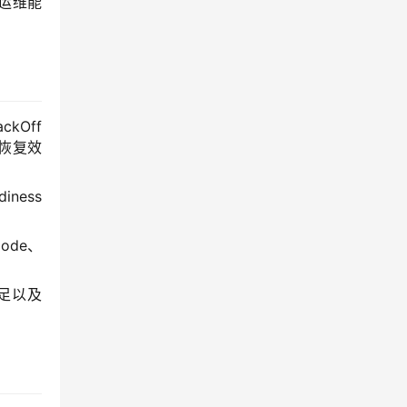
运维能
kOff
恢复效
ness
ode、
不足以及