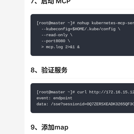
7、启动 MCP
[root@master ~]# nohup kubernetes-mcp-se
  --kubeconfig=$HOME/.kube/config \
  --read-only \
  --port8080 \
  > mcp.log 2>&1 &
8、验证服务
[root@master ~]# curl http://172.16.15.1
event: endpoint
data: /sse?sessionid=OQ7ZERSXEADK3265QF3
9、添加map