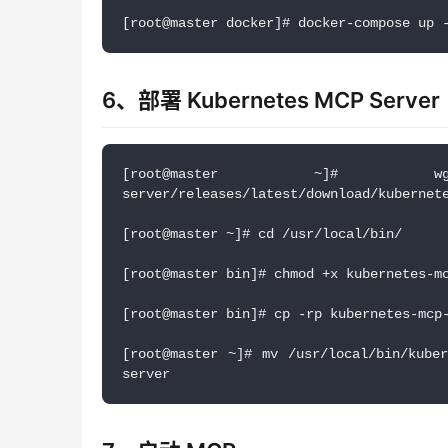
[root@master docker]# docker-compose up 
6、部署 Kubernetes MCP Server
[root@master ~]# wget https
server/releases/latest/download/kubernet
[root@master ~]# cd /usr/local/bin/
[root@master bin]# chmod +x kubernetes-m
[root@master bin]# cp -rp kubernetes-mcp
[root@master ~]# mv /usr/local/bin/kuber
server