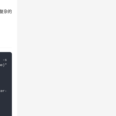
它将复杂的
s 
)" 
ker-