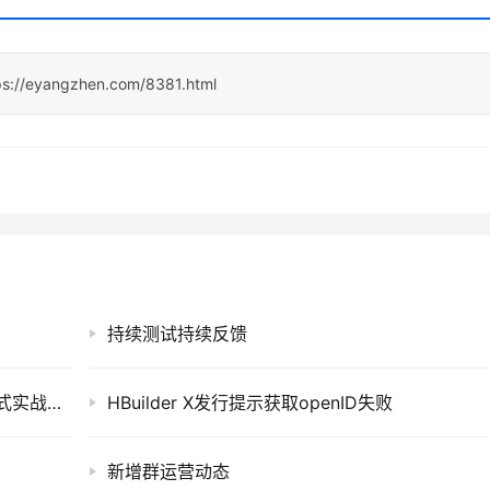
ps://eyangzhen.com/8381.html
持续测试持续反馈
写出安全又声明式的 JavaScript——5 个函数式实战模式
HBuilder X发行提示获取openID失败
新增群运营动态