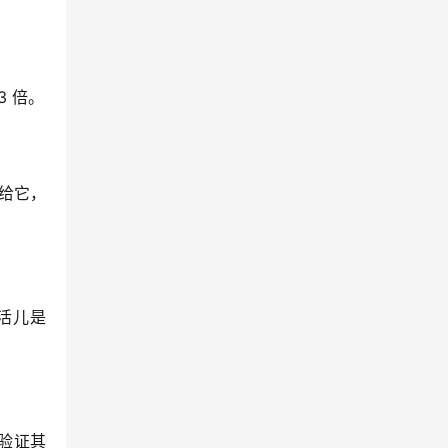
 3 倍。
交给它，
活儿是 
前验证其